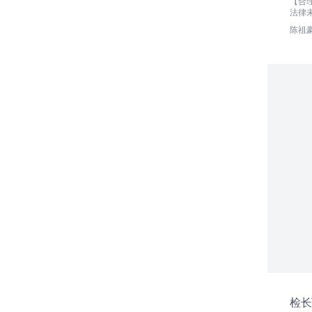
【合
法律
陈祖
检长