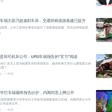
月前
车祸主因乃超速刹车坏，交通部称道路基建已提升
福强调，公共工程局在事发后提升了道路基础设施，而且会持续改进。
前
是坏司机坏公司：UPSI车祸报告的“官方”阅读
分析】若无人需为制度性失职承担责任，政府机构又凭什么展现真正的
意愿？
⋅
杰
一年前
SI学巴车祸最终报告出炉，内阁同意上网公开
依德里斯教育大学学生巴士夺命车祸调查报告已完成，内阁同意从今午
起公布这份文件。
⋅
社
一年前