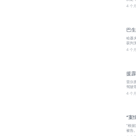
4 个
巴生
哈聂
获判
4 个
援霹
雷尔
驾驶
4 个
“案
“根
被告。