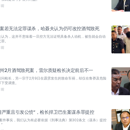
月前
案若无法定罪谋杀，哈聂夫认为仍可改控酒驾致死
夫认为，这并不意味着一旦控方无法证明具备杀人动机，被告就会自动
无罪。
月前
州2月酒驾致死案，雷尔质疑检长决定前后不一
质问检长，另一宗于2月9日在霹雳发生的致命车祸，却仅在鲁莽及危险
罪下受调查。
月前
情严重且引发公愤”，检长捍卫巴生案谋杀罪提控
据案件事实，我们认为有必要依据《刑事法典》第302条文（谋杀）提控
”