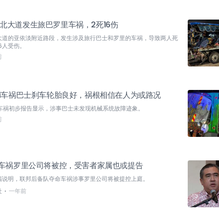
北大道发生旅巴罗里车祸，2死16伤
大道的亚依淡附近路段，发生涉及旅行巴士和罗里的车祸，导致两人死
6人受伤。
前
si车祸巴士刹车轮胎良好，祸根相信在人为或路况
si车祸初步报告显示，涉事巴士未发现机械系统故障迹象。
前
U车祸罗里公司将被控，受害者家属也或提告
福说明，联邦后备队夺命车祸涉事罗里公司将被提控上庭。
⋅
社
一年前