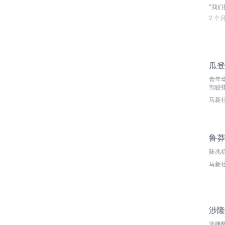
“我
2 个
瓜登
青年
驾驶
马新
鲁莽
陆兆
马新
涉隆
涉嫌