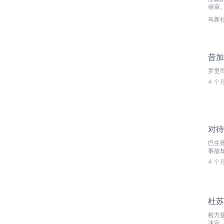
候审
马新
昔加
罗里
4 个
对待
巴生
事故
4 个
杜苏
检方
决定