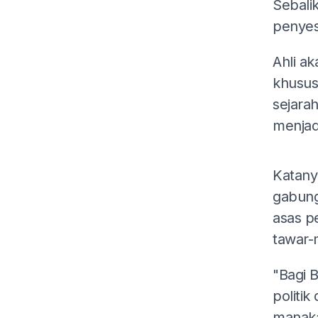
Sebali
penyesu
Ahli a
khusus
sejara
menjadi
Katany
gabung
asas p
tawar-
"Bagi 
politi
manaka