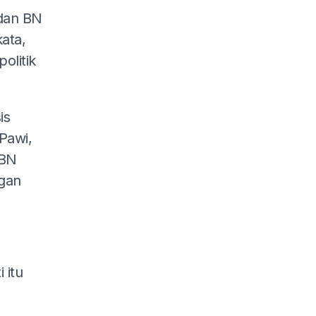
dan BN
ata,
olitik
is
Pawi,
 BN
gan
 itu