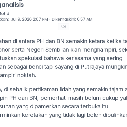
analisis
 Mohd
⋅
itkan
:
Jul 9, 2026 2:07 PM
Dikemaskini
:
6:57 AM
ADS
ahan di antara PH dan BN semakin ketara ketika ta
hor serta Negeri Sembilan kian menghampiri, sek
uskan spekulasi bahawa kerjasama yang sering
kan sebagai benci tapi sayang di Putrajaya mungki
mpiri noktah.
 di sebalik pertikaman lidah yang semakin tajam 
in PH dan BN, pemerhati masih belum cukup ya
uhan yang dipamerkan secara terbuka itu
minkan keretakan yang tidak lagi boleh dipulihka