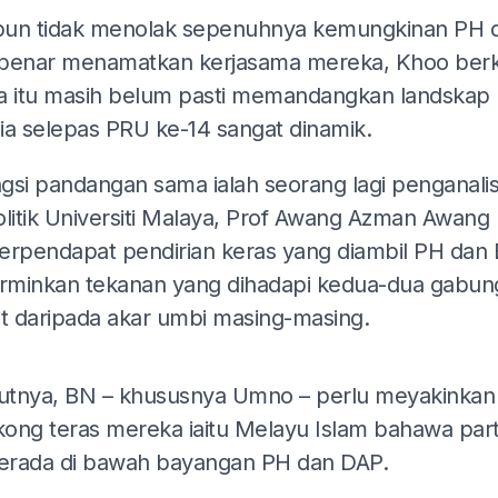
un tidak menolak sepenuhnya kemungkinan PH 
benar menamatkan kerjasama mereka, Khoo berk
a itu masih belum pasti memandangkan landskap p
ia selepas PRU ke-14 sangat dinamik.
gsi pandangan sama ialah seorang lagi penganalis
olitik Universiti Malaya, Prof Awang Azman Awang 
erpendapat pendirian keras yang diambil PH dan
minkan tekanan yang dihadapi kedua-dua gabun
it daripada akar umbi masing-masing.
ADS
tnya, BN – khususnya Umno – perlu meyakinkan
ong teras mereka iaitu Melayu Islam bahawa parti
berada di bawah bayangan PH dan DAP.