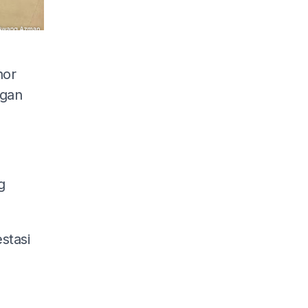
hor
ngan
g
stasi