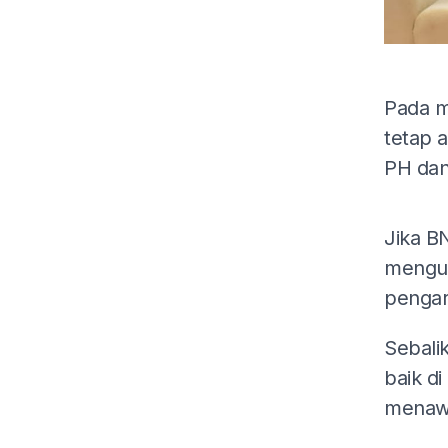
Pada m
tetap 
PH dan
Jika B
mengua
pengar
Sebali
baik di
menawa