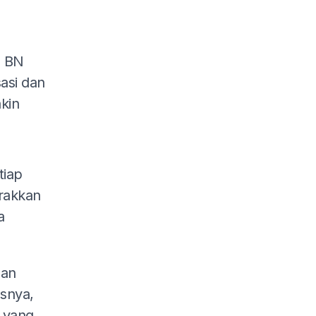
a BN
asi dan
kin
tiap
rakkan
a
san
asnya,
 yang