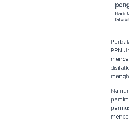
peng
Hariz
Diterb
Perbal
PRN Jo
mencet
disifat
mengha
Namun,
pemimp
permus
mencer