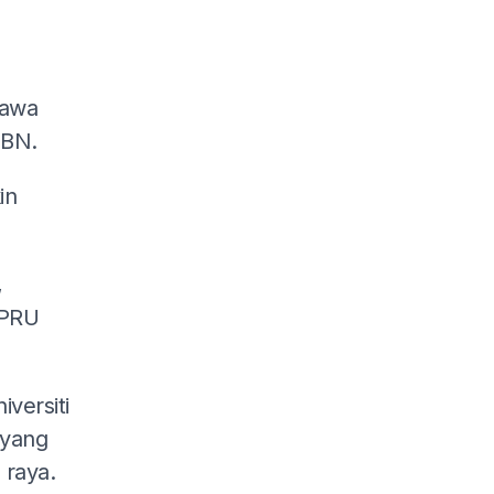
hawa
 BN.
in
,
 PRU
versiti
 yang
 raya.