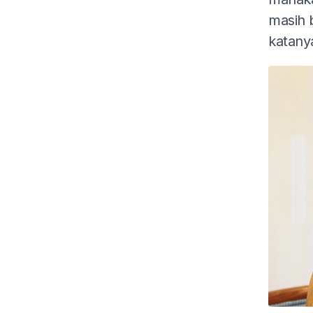
masih 
katany