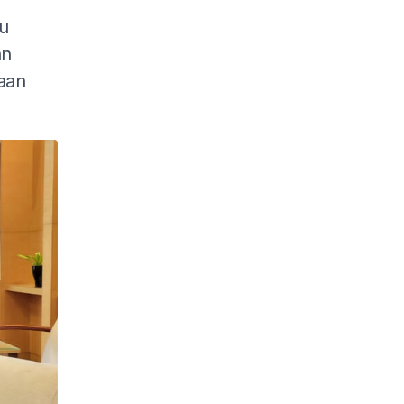
u
an
aan