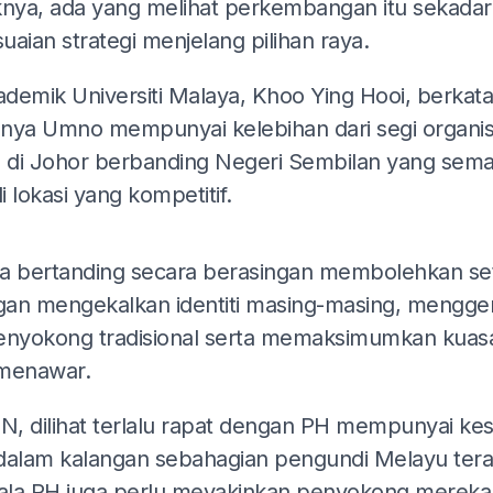
knya, ada yang melihat perkembangan itu sekadar
aian strategi menjelang pilihan raya.
kademik Universiti Malaya, Khoo Ying Hooi, berkat
nya Umno mempunyai kelebihan dari segi organis
h di Johor berbanding Negeri Sembilan yang sema
 lokasi yang kompetitif.
ADS
a bertanding secara berasingan membolehkan se
an mengekalkan identiti masing-masing, mengge
enyokong tradisional serta memaksimumkan kuas
menawar.
BN, dilihat terlalu rapat dengan PH mempunyai ke
k dalam kalangan sebahagian pengundi Melayu ter
la PH juga perlu meyakinkan penyokong mereka