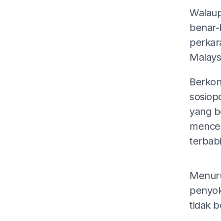
Walaup
benar-
perkar
Malays
Berkon
sosiop
yang b
mencer
terbab
Menuru
penyok
tidak 