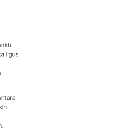
rikh
ali gus
n
antara
kin
n.