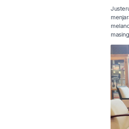
Juster
menjara
melanc
masing