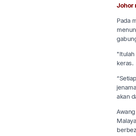
Johor 
Pada m
menunj
gabung
"Itula
keras.
“Setia
jenama
akan d
Awang 
Malaya
berbez