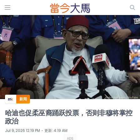
ADS
新闻
哈迪也促柔巫裔踊跃投票，否则非穆将掌控
政治
⋅
Jul 9, 2026 12:19 PM
更新
:
4:19 AM
ADS