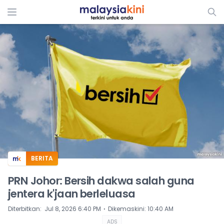
ADS
BERITA
PRN Johor: Bersih dakwa salah guna
jentera k'jaan berleluasa
⋅
Diterbitkan
:
Jul 8, 2026 6:40 PM
Dikemaskini
:
10:40 AM
ADS