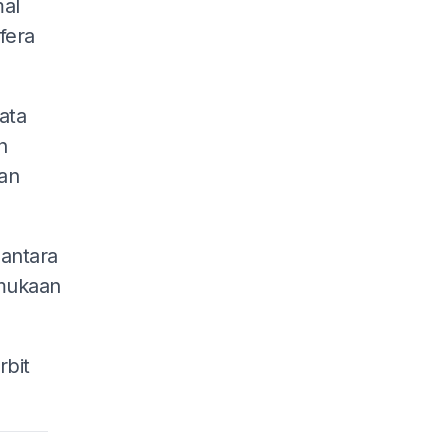
mal
fera
ata
n
an
antara
rmukaan
rbit