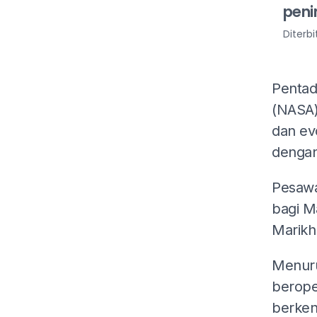
peni
Diterb
Pentad
(NASA)
dan ev
dengan
Pesawa
bagi M
Marikh
Menuru
berope
berken