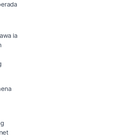
berada
awa ia
n
g
mena
ng
net