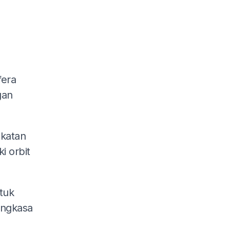
era
gan
gkatan
i orbit
tuk
angkasa