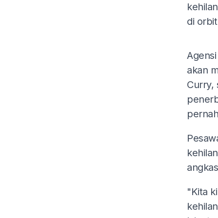
kehila
di orbi
Agensi
akan m
Curry, 
penerb
pernah
Pesawa
kehilan
angkas
"Kita 
kehila