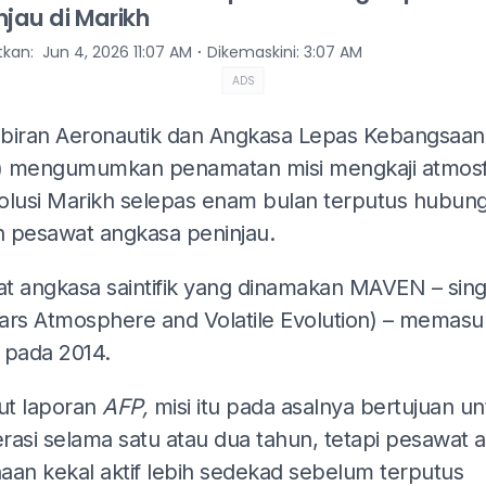
njau di Marikh
⋅
itkan
:
Jun 4, 2026 11:07 AM
Dikemaskini
:
3:07 AM
ADS
biran Aeronautik dan Angkasa Lepas Kebangsaan
 mengumumkan penamatan misi mengkaji atmosf
olusi Marikh selepas enam bulan terputus hubun
 pesawat angkasa peninjau.
t angkasa saintifik yang dinamakan MAVEN – sin
ars Atmosphere and Volatile Evolution) – memasuk
 pada 2014.
t laporan
AFP,
misi itu pada asalnya bertujuan un
rasi selama satu atau dua tahun, tetapi pesawat 
aan kekal aktif lebih sedekad sebelum terputus