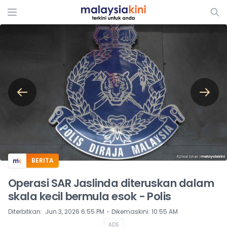
ADS
BERITA
Operasi SAR Jaslinda diteruskan dalam
skala kecil bermula esok - Polis
⋅
Diterbitkan
:
Jun 3, 2026 6:55 PM
Dikemaskini
:
10:55 AM
ADS