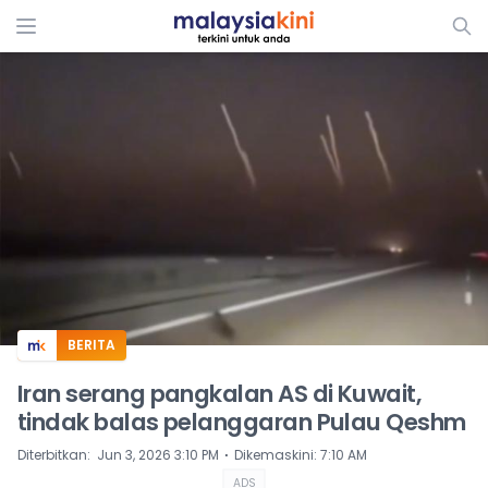
ADS
BERITA
Iran serang pangkalan AS di Kuwait,
tindak balas pelanggaran Pulau Qeshm
⋅
Diterbitkan
:
Jun 3, 2026 3:10 PM
Dikemaskini
:
7:10 AM
ADS