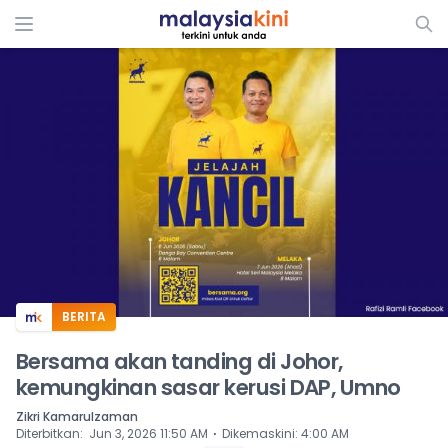
ADS
BERITA
Bersama akan tanding di Johor,
kemungkinan sasar kerusi DAP, Umno
Zikri Kamarulzaman
⋅
Diterbitkan
:
Jun 3, 2026 11:50 AM
Dikemaskini
:
4:00 AM