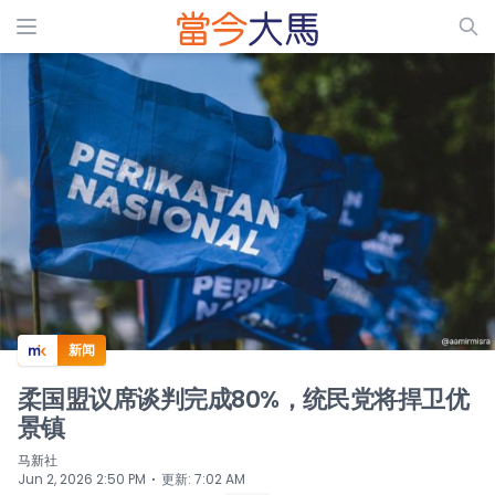
ADS
新闻
柔国盟议席谈判完成80%，统民党将捍卫优
景镇
马新社
⋅
Jun 2, 2026 2:50 PM
更新
:
7:02 AM