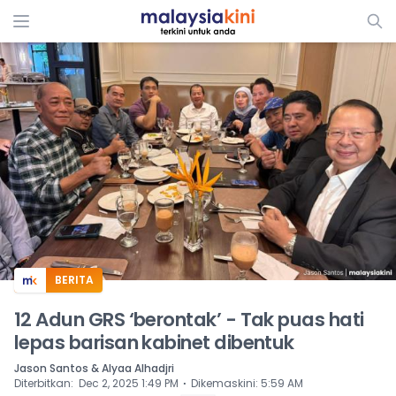
ADS
BERITA
12 Adun GRS ‘berontak’ - Tak puas hati
lepas barisan kabinet dibentuk
Jason Santos & Alyaa Alhadjri
⋅
Diterbitkan
:
Dec 2, 2025 1:49 PM
Dikemaskini
:
5:59 AM