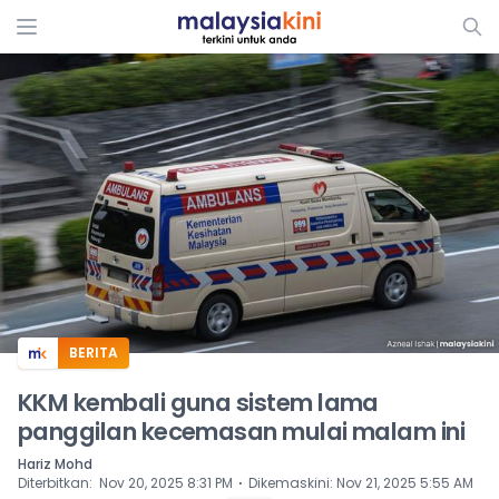
ADS
BERITA
KKM kembali guna sistem lama
panggilan kecemasan mulai malam ini
Hariz Mohd
⋅
Diterbitkan
:
Nov 20, 2025 8:31 PM
Dikemaskini
:
Nov 21, 2025 5:55 AM