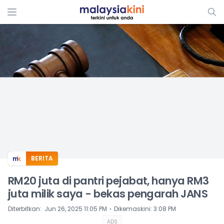
ADS
BERITA
RM20 juta di pantri pejabat, hanya RM3
juta milik saya - bekas pengarah JANS
⋅
Diterbitkan
:
Jun 26, 2025 11:05 PM
Dikemaskini
:
3:08 PM
ADS