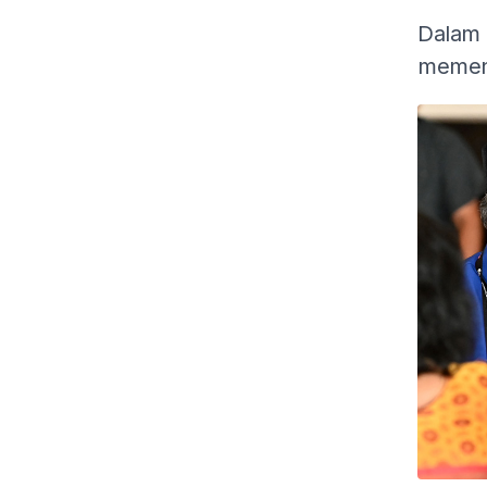
Dalam 
memena