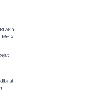
d Akin
 ke-15
kejut
dibuat
h