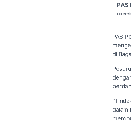
PAS 
Diterb
PAS Pe
mengen
di Bag
Pesuru
dengan
perdan
“Tinda
dalam 
membun