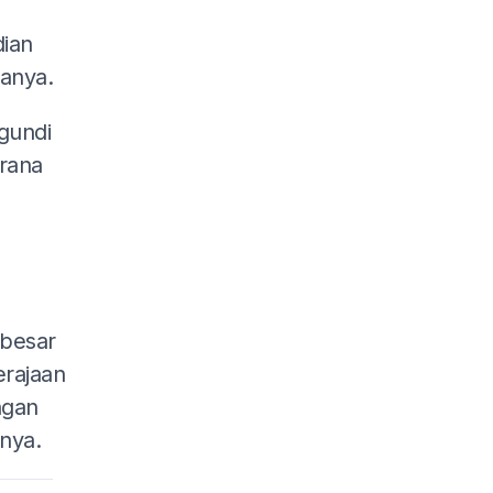
dian
anya.
gundi
rana
 besar
erajaan
ngan
nya.