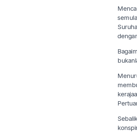
Mencab
semula 
Suruha
dengan
Bagaim
bukanl
Menuru
membuk
keraja
Pertua
Sebali
konspi