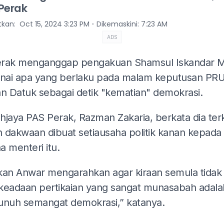
Perak
⋅
itkan
:
Oct 15, 2024 3:23 PM
Dikemaskini
:
7:23 AM
ADS
rak menganggap pengakuan Shamsul Iskandar M
ai apa yang berlaku pada malam keputusan PRU
an Datuk sebagai detik "kematian" demokrasi.
hjaya PAS Perak, Razman Zakaria, berkata dia ter
 dakwaan dibuat setiausaha politik kanan kepada
a menteri itu.
kan Anwar mengarahkan agar kiraan semula tidak 
keadaan pertikaian yang sangat munasabah adala
uh semangat demokrasi,” katanya.