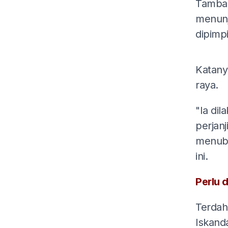
Tambah
menunj
dipimp
Katany
raya.
"Ia di
perjan
menubu
ini.
Perlu d
Terdah
Iskand