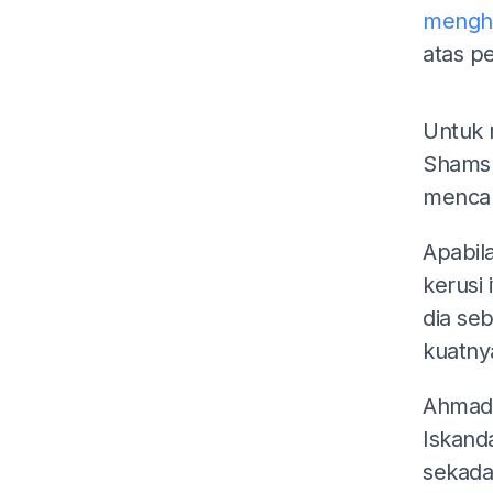
mengh
atas p
Untuk 
Shamsu
mencab
Apabil
kerusi 
dia se
kuatny
Ahmad 
Iskand
sekada