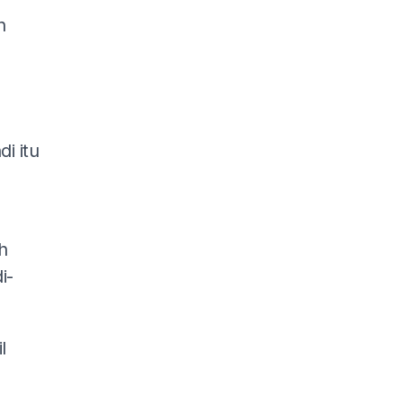
n
i itu
h
i-
l