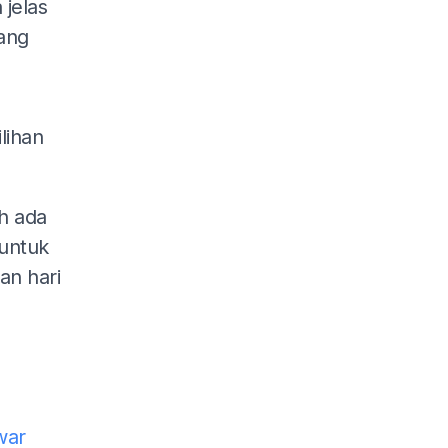
jelas
ang
lihan
h ada
 untuk
an hari
war