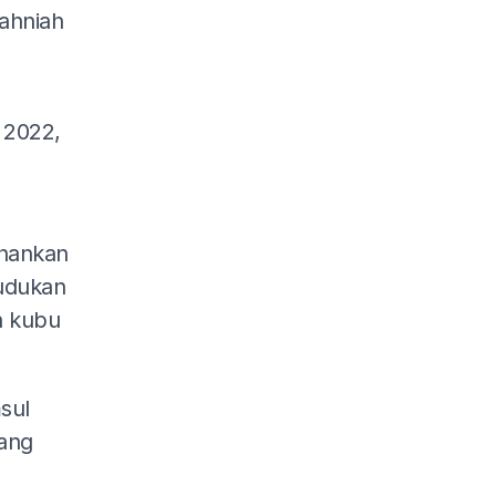
ahniah
 2022,
hankan
dudukan
n kubu
sul
yang