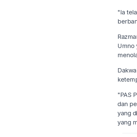
"Ia te
berban
Razman
Umno y
menola
Dakwa 
ketemp
"PAS P
dan pe
yang d
yang m