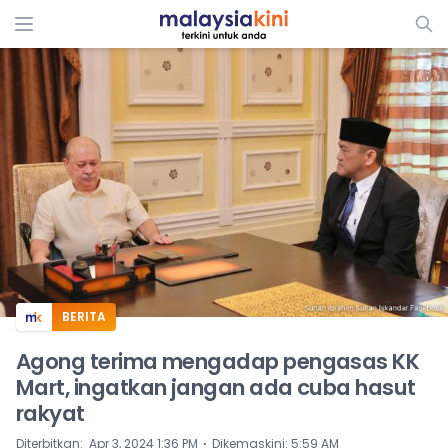
ADS
BERITA
Agong terima mengadap pengasas KK
Mart, ingatkan jangan ada cuba hasut
rakyat
⋅
Diterbitkan
:
Apr 3, 2024 1:36 PM
Dikemaskini
:
5:59 AM