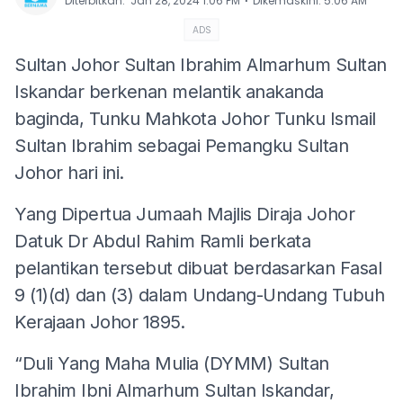
⋅
Diterbitkan
:
Jan 28, 2024 1:06 PM
Dikemaskini
:
5:06 AM
ADS
Sultan Johor Sultan Ibrahim Almarhum Sultan
Iskandar berkenan melantik anakanda
baginda, Tunku Mahkota Johor Tunku Ismail
Sultan Ibrahim sebagai Pemangku Sultan
Johor hari ini.
Yang Dipertua Jumaah Majlis Diraja Johor
Datuk Dr Abdul Rahim Ramli berkata
pelantikan tersebut dibuat berdasarkan Fasal
9 (1)(d) dan (3) dalam Undang-Undang Tubuh
Kerajaan Johor 1895.
“Duli Yang Maha Mulia (DYMM) Sultan
Ibrahim Ibni Almarhum Sultan Iskandar,