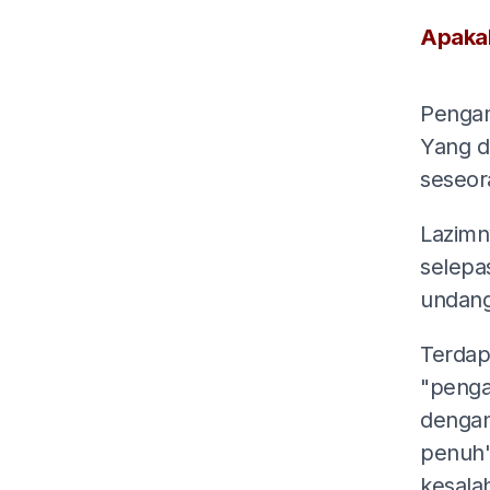
Apakah
Pengam
Yang d
seseor
Lazimn
selepa
undang
Terdap
"penga
dengan
penuh"
kesala