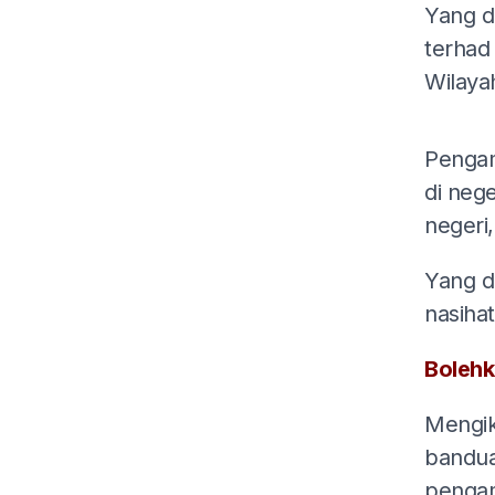
Yang d
terhad
Wilaya
Pengam
di nege
negeri
Yang d
nasiha
Bolehk
Mengik
bandua
penga