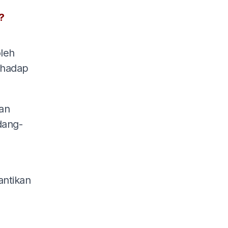
?
oleh
rhadap
an
dang-
antikan