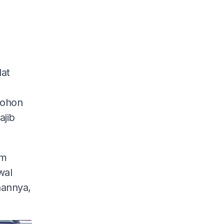
lat
mohon
jib
am
wal
hannya,