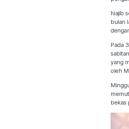
Najib 
bulan l
dengan
Pada 3
sabita
yang m
oleh M
Minggu
memut
bekas 