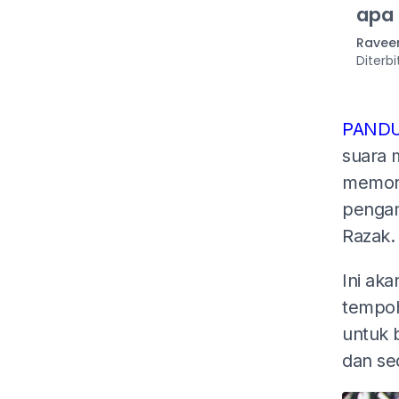
apa 
Ravee
Diterb
PANDU
suara 
memor
pengam
Razak.
Ini ak
tempoh
untuk 
dan se