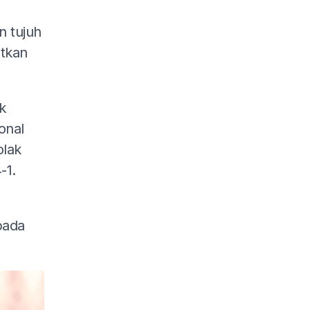
 tujuh
itkan
k
onal
olak
-1.
pada