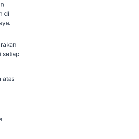
an
n di
aya.
arakan
i setiap
 atas
?
a