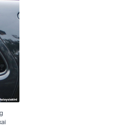
ng
ai