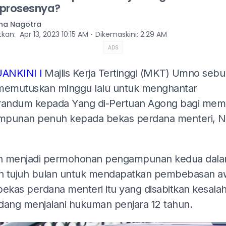
prosesnya?
na Nagotra
⋅
itkan
:
Apr 13, 2023 10:15 AM
Dikemaskini
:
2:29 AM
ADS
ANKINI l
Majlis Kerja Tertinggi (MKT) Umno sebu
memutuskan minggu lalu untuk menghantar
andum kepada Yang di-Pertuan Agong bagi me
punan penuh kepada bekas perdana menteri, Na
an menjadi permohonan pengampunan kedua dal
 tujuh bulan untuk mendapatkan pembebasan a
bekas perdana menteri itu yang disabitkan kesala
dang menjalani hukuman penjara 12 tahun.