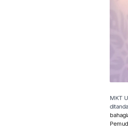
MKT U
ditand
bahagi
Pemuda