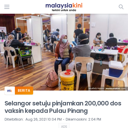
ADS
BERITA
Selangor setuju pinjamkan 200,000 dos
vaksin kepada Pulau Pinang
⋅
Diterbitkan
:
Aug 26, 2021 10:04 PM
Dikemaskini
:
2:04 PM
ADS