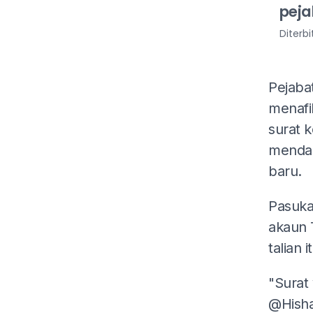
pej
Diterb
Pejaba
menafi
surat 
mendap
baru.
Pasuka
akaun 
talian 
"Surat
@Hisha