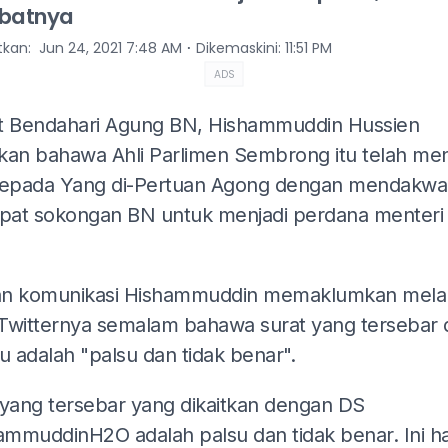
abatnya
⋅
itkan
:
Jun 24, 2021 7:48 AM
Dikemaskini
:
11:51 PM
ADS
t Bendahari Agung BN, Hishammuddin Hussien
kan bahawa Ahli Parlimen Sembrong itu telah men
kepada Yang di-Pertuan Agong dengan mendakwa
at sokongan BN untuk menjadi perdana menteri
n komunikasi Hishammuddin memaklumkan melal
Twitternya semalam bahawa surat yang tersebar
itu adalah "palsu dan tidak benar".
 yang tersebar yang dikaitkan dengan DS
mmuddinH2O adalah palsu dan tidak benar. Ini h