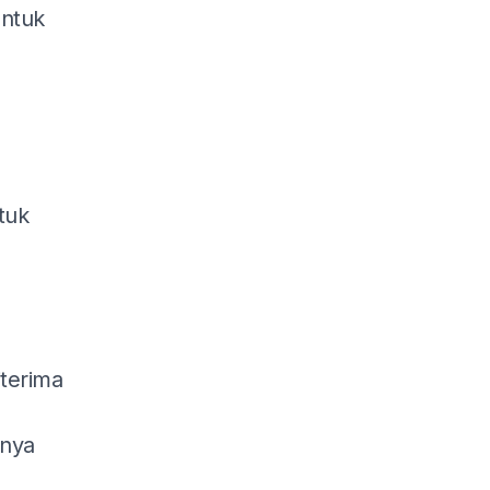
untuk
tuk
iterima
gnya