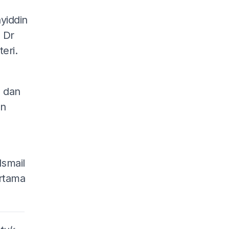
yiddin
 Dr
eri.
n dan
en
Ismail
ertama