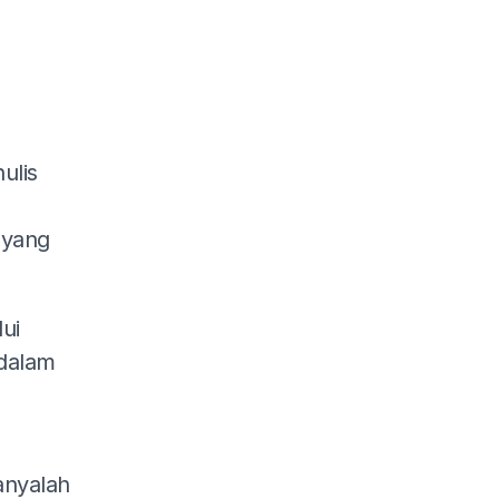
ulis
 yang
ui
 dalam
anyalah