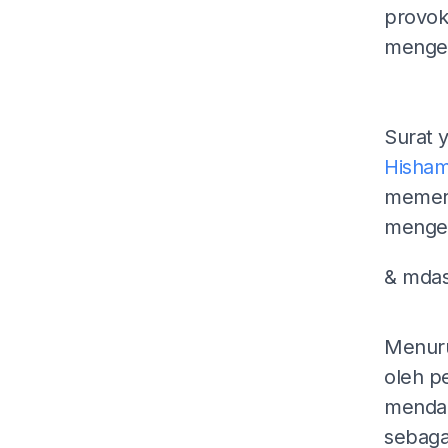
provoka
mengel
Surat 
Hisha
memerlu
menge
& mda
Menuru
oleh p
mendak
sebaga