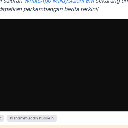
i saluran
WhatsApp Malaysiakini BM
sekarang un
apatkan perkembangan berita terkini!
k
hishammuddin hussein