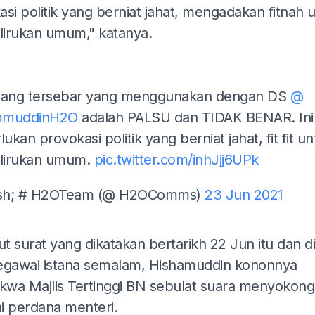
si politik yang berniat jahat, mengadakan fitnah 
irukan umum," katanya.
yang tersebar yang menggunakan dengan DS
@
mmuddinH2O
adalah PALSU dan TIDAK BENAR. Ini
kan provokasi politik yang berniat jahat, fit fit un
lirukan umum.
pic.twitter.com/inhJjj6UPk
sh; # H2OTeam (@ H2OComms)
23 Jun 2021
ADS
t surat yang dikatakan bertarikh 22 Jun itu dan d
egawai istana semalam, Hishamuddin kononnya
wa Majlis Tertinggi BN sebulat suara menyokon
i perdana menteri.