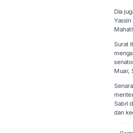
Dia ju
Yassin
Mahath
Surat 
mengan
senator
Muar, 
Senara
menter
Sabri 
dan ke