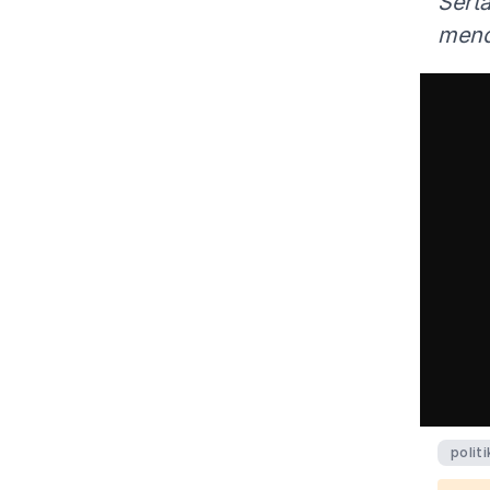
Serta
mend
politi