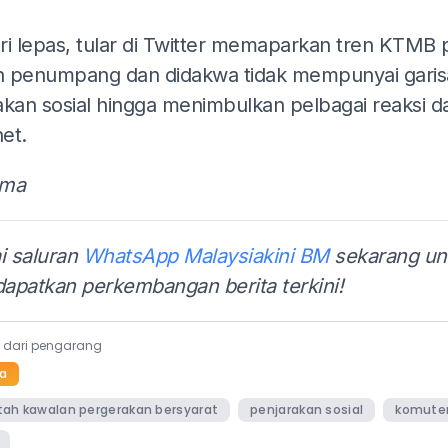
ADS
ri lepas, tular di Twitter memaparkan tren KTMB 
 penumpang dan didakwa tidak mempunyai garis
akan sosial hingga menimbulkan pelbagai reaksi d
et.
ama
i saluran
WhatsApp Malaysiakini BM
sekarang un
apatkan perkembangan berita terkini!
a dari pengarang
a
tah kawalan pergerakan bersyarat
penjarakan sosial
komute