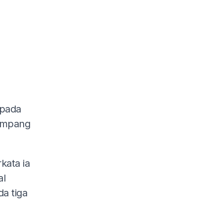
 pada
umpang
kata ia
al
a tiga