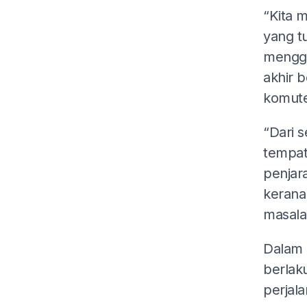
“Kita 
yang t
menggu
akhir b
komute
“Dari s
tempat
penjar
kerana
masalah
Dalam 
berlaku
perjala