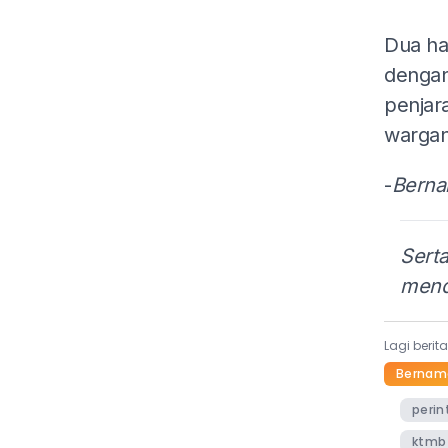
Dua ha
dengan
penjar
wargan
-
Bern
Serta
mend
Lagi berit
Bernam
perin
ktmb