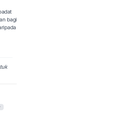
padat
an bagi
aripada
tuk
r