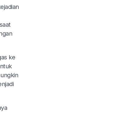
ejadian
saat
engan
gas ke
untuk
mungkin
njadi
nya