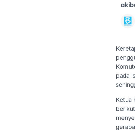
akib
Kereta
penggu
Komute
pada I
sehing
Ketua 
beriku
menyeb
geraba