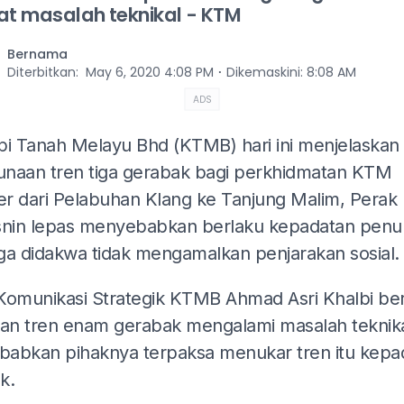
at masalah teknikal - KTM
Bernama
⋅
Diterbitkan
:
May 6, 2020 4:08 PM
Dikemaskini
:
8:08 AM
ADS
pi Tanah Melayu Bhd (KTMB) hari ini menjelaskan
naan tren tiga gerabak bagi perkhidmatan KTM
r dari Pelabuhan Klang ke Tanjung Malim, Perak
snin lepas menyebabkan berlaku kepadatan pen
ga didakwa tidak mengamalkan penjarakan sosial.
Komunikasi Strategik KTMB Ahmad Asri Khalbi ber
tan tren enam gerabak mengalami masalah teknik
abkan pihaknya terpaksa menukar tren itu kepad
k.