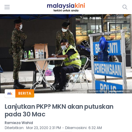
ADS
BERITA
Lanjutkan PKP? MKN akan putuskan
pada 30 Mac
Ramieza Wahid
⋅
Diterbitkan
:
Mar 23, 2020 2:31 PM
Dikemaskini
:
6:32 AM