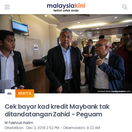
ADS
BERITA
Cek bayar kad kredit Maybank tak
ditandatangan Zahid - Peguam
M Fakhrull Halim
⋅
Diterbitkan
:
Dec 2, 2019 2:52 PM
Dikemaskini
:
9:22 AM