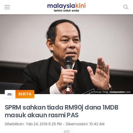
ADS
BERITA
SPRM sahkan tiada RM90j dana 1MDB
masuk akaun rasmi PAS
⋅
Diterbitkan
:
Feb 24, 2019 6:25 PM
Dikemaskini
:
10:42 AM
ADS