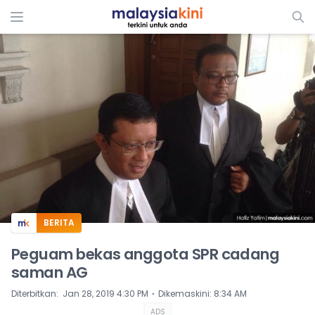
ADS
BERITA
Peguam bekas anggota SPR cadang
saman AG
⋅
Diterbitkan
:
Jan 28, 2019 4:30 PM
Dikemaskini
:
8:34 AM
ADS