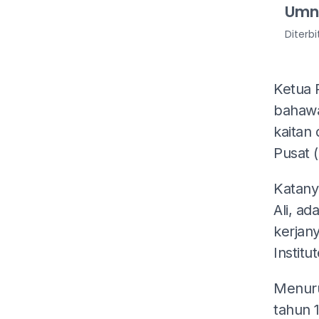
Umn
Diterb
Ketua 
bahawa
kaitan 
Pusat (
Katany
Ali, ad
kerjan
Institu
Menuru
tahun 