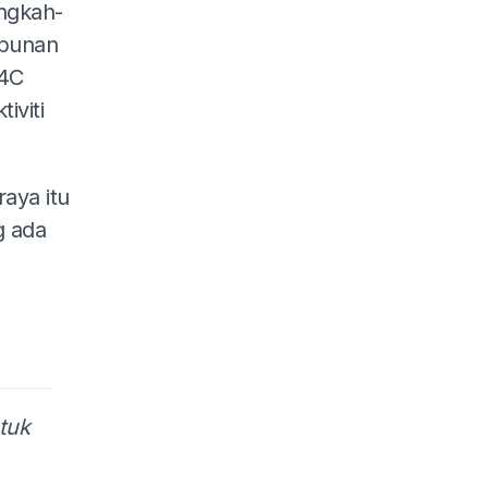
ngkah-
mpunan
24C
iviti
aya itu
g ada
tuk