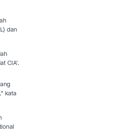
wah
L) dan
lah
t CIA'.
rang
," kata
h
ional