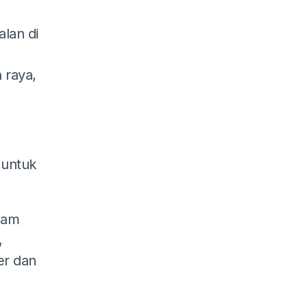
lan di
 raya,
untuk
lam
,
er dan