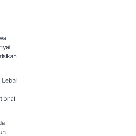
wa
nyai
risikan
 Lebai
tional
da
un