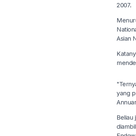
2007.
Menuru
Nation
Asian 
Katany
mended
"Terny
yang pu
Annuar
Beliau
diambi
Endowm