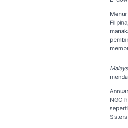
Menuru
Filipin
manaka
pembin
mempro
Malays
menda
Annuar
NGO ha
sepert
Sisters