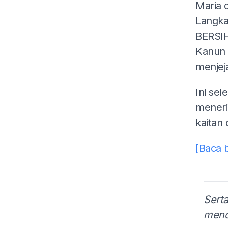
Maria 
Langka
BERSIH
Kanun 
menjej
Ini se
meneri
kaitan
[Baca 
Serta
mend