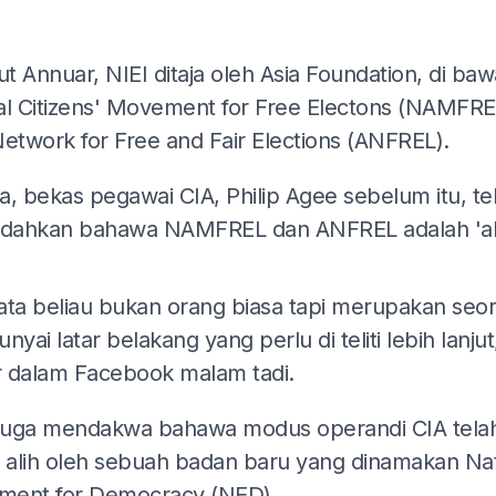
t Annuar, NIEI ditaja oleh Asia Foundation, di ba
al Citizens' Movement for Free Electons (NAMFRE
Network for Free and Fair Elections (ANFREL).
a, bekas pegawai CIA, Philip Agee sebelum itu, te
ahkan bahawa NAMFREL dan ANFREL adalah 'ala
ADS
ata beliau bukan orang biasa tapi merupakan seo
nyai latar belakang yang perlu di teliti lebih lanjut
 dalam Facebook malam tadi.
 juga mendakwa bahawa modus operandi CIA tela
l alih oleh sebuah badan baru yang dinamakan Nat
ent for Democracy (NED).