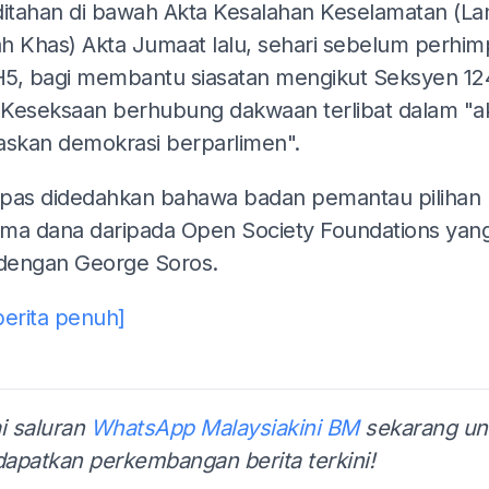
ditahan di bawah Akta Kesalahan Keselamatan (La
h Khas) Akta Jumaat lalu, sehari sebelum perhi
5, bagi membantu siasatan mengikut Seksyen 1
Keseksaan berhubung dakwaan terlibat dalam "akt
askan demokrasi berparlimen".
lepas didedahkan bahawa badan pemantau pilihan r
ma dana daripada Open Society Foundations yan
 dengan George Soros.
berita penuh]
i saluran
WhatsApp Malaysiakini BM
sekarang un
apatkan perkembangan berita terkini!