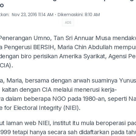
o
⋅
itkan
:
Nov 23, 2016 11:14 AM
Dikemaskini
:
8:10 AM
ADS
Penerangan Umno, Tan Sri Annuar Musa mendak
 Pengerusi BERSIH, Maria Chin Abdullah mempu
dengan biro perisikan Amerika Syarikat, Agensi Pe
CIA).
a, Maria, bersama dengan arwah suaminya Yunus
a kaitan dengan CIA melalui menerusi kerja-
ya dalam beberapa NGO pada 1980-an, seperti Na
te for Electoral Integrity (NIEI).
t laman web NIEI, institut itu mula beroperasi pa
1999 tetapi hanya secara sah didaftarkan pada tah