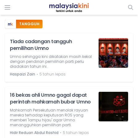
TANGGUH
Tiada cadangan tangguh
pemilihan Umno
Umno sehingga kini dikatakan masih kekal
dengan pendirian pemilihan parti perlu
diadakan tahun ini.
⋅
Haspaizi Zain
5 tahun lepas
16 bekas ahli Umno gagal dapat
perintah mahkamah bubar Umno
Mahkamah Persekutuan menolak rayuan
mereka terhadap keputusan ROS yang
memberi 'lampu hijau' agar Umno
menangguhkan pemilihan parti.
⋅
Hidir Reduan Abdul Rashid
5 tahun lepas