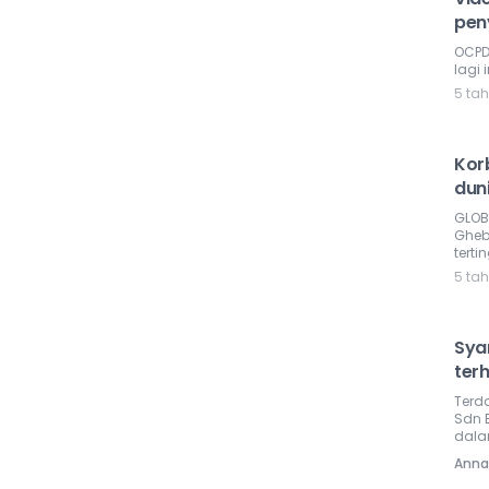
pen
OCPD
lagi 
5 ta
Kor
dun
GLOB
Gheb
terti
5 ta
Syar
ter
Terda
Sdn 
dala
Anna