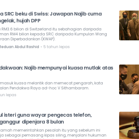
a SRC beku di Swiss: Jawapan Najib cuma
gelak, hujah DPP
 RM3.6 bilion di Switzerland itu sebahagian daripada
aman RM4 bilion kepada SRC daripada Kumpulan Wang
araan Diperbadankan (KWAP).
⋅
 Reduan Abdul Rashid
5 tahun lepas
dakwaan: Najib mempunyai kuasa mutlak atas
termasuk kuasa melantik dan memecat pengarah, kata
alan Pendakwa Raya ad-hoc V Sithambaram.
hun lepas
l isteri guna wayar pengecas telefon,
ganggur dipenjara 8 bulan
amah memerintahkan pesalah itu yang sebelum ini
rja sebagai pemasang kipas siling, menjalani hukuman