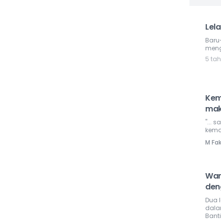
Lela
Baru-
meng
5 ta
Kem
mak
"...
kema
M Fak
War
den
Dua 
dala
Bant