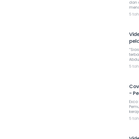
dan 
mend
5 ta
Vide
pel
“Sia
terb
Abdu
5 ta
Covi
- P
Exco
Pemu
kera
5 ta
Vid