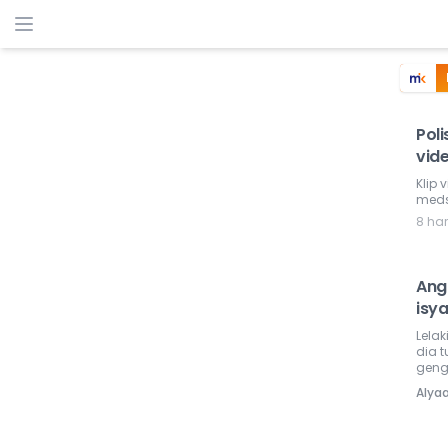
Pol
vide
Klip
meds
8 har
Ang
isya
Lelak
dia t
geng
Alyaa