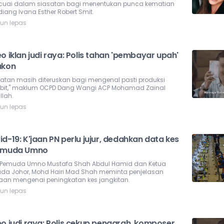
cuai dalam siasatan bagi menentukan punca kematian
iang Ivana Esther Robert Smit.
hun lepas
o iklan judi raya: Polis tahan 'pembayar upah'
akon
satan masih diteruskan bagi mengenal pasti produksi
abit," maklum OCPD Dang Wangi ACP Mohamad Zainal
llah.
hun lepas
d-19: K'jaan PN perlu jujur, dedahkan data kes
emuda Umno
 Pemuda Umno Mustafa Shah Abdul Hamid dan Ketua
da Johor, Mohd Hairi Mad Shah meminta penjelasan
jaan mengenai peningkatan kes jangkitan.
hun lepas
eo judi raya: Polis cekup pengarah, komposer,