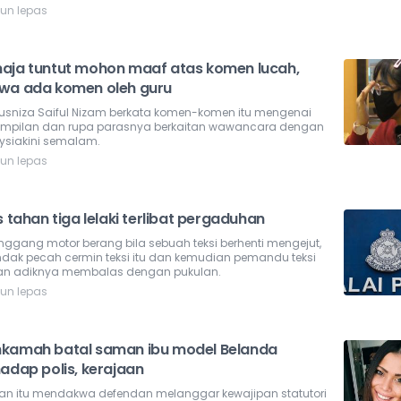
hun lepas
aja tuntut mohon maaf atas komen lucah,
wa ada komen oleh guru
Husniza Saiful Nizam berkata komen-komen itu mengenai
mpilan dan rupa parasnya berkaitan wawancara dengan
ysiakini semalam.
hun lepas
s tahan tiga lelaki terlibat pergaduhan
nggang motor berang bila sebuah teksi berhenti mengejut,
indak pecah cermin teksi itu dan kemudian pemandu teksi
dan adiknya membalas dengan pukulan.
hun lepas
kamah batal saman ibu model Belanda
hadap polis, kerajaan
n itu mendakwa defendan melanggar kewajipan statutori