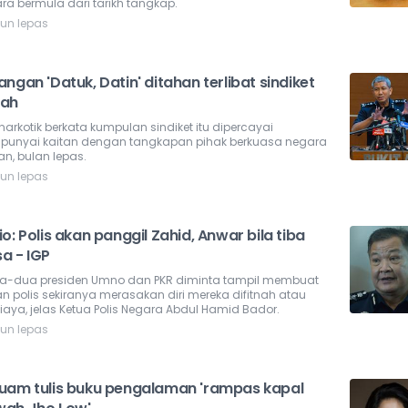
ra bermula dari tarikh tangkap.
hun lepas
ngan 'Datuk, Datin' ditahan terlibat sindiket
ah
 narkotik berkata kumpulan sindiket itu dipercayai
unyai kaitan dengan tangkapan pihak berkuasa negara
n, bulan lepas.
hun lepas
o: Polis akan panggil Zahid, Anwar bila tiba
a - IGP
a-dua presiden Umno dan PKR diminta tampil membuat
n polis sekiranya merasakan diri mereka difitnah atau
iaya, jelas Ketua Polis Negara Abdul Hamid Bador.
hun lepas
uam tulis buku pengalaman 'rampas kapal