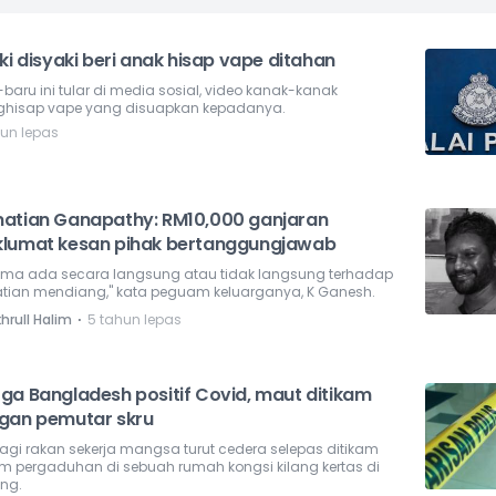
ki disyaki beri anak hisap vape ditahan
baru ini tular di media sosial, video kanak-kanak
hisap vape yang disuapkan kepadanya.
hun lepas
atian Ganapathy: RM10,000 ganjaran
lumat kesan pihak bertanggungjawab
 sama ada secara langsung atau tidak langsung terhadap
tian mendiang," kata peguam keluarganya, K Ganesh.
⋅
hrull Halim
5 tahun lepas
ga Bangladesh positif Covid, maut ditikam
gan pemutar skru
lagi rakan sekerja mangsa turut cedera selepas ditikam
m pergaduhan di sebuah rumah kongsi kilang kertas di
ing.