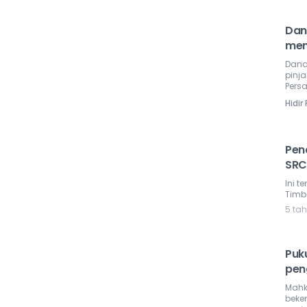
Dan
men
Dana
pinj
Pers
Hidir
Pen
SRC
Ini 
Timb
5 ta
Puku
pen
Mahk
beke