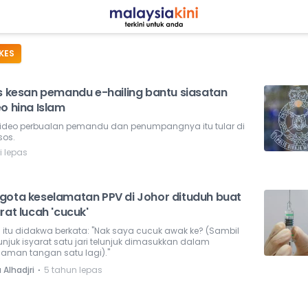
KES
is kesan pemandu e-hailing bantu siasatan
o hina Islam
 video perbualan pemandu dan penumpangnya itu tular di
os.
i lepas
gota keselamatan PPV di Johor dituduh buat
rat lucah 'cucuk'
i itu didakwa berkata: "Nak saya cucuk awak ke? (Sambil
unjuk isyarat satu jari telunjuk dimasukkan dalam
aman tangan satu lagi)."
⋅
 Alhadjri
5 tahun lepas