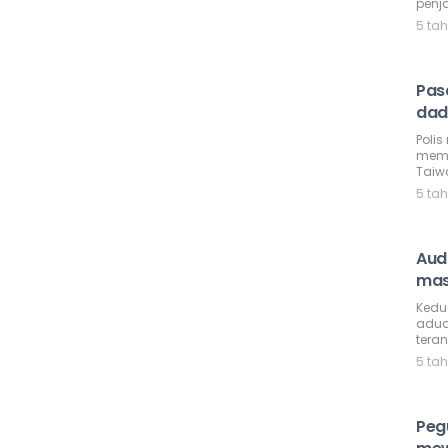
penja
5 ta
Pasa
dad
Polis
memp
Taiwa
5 ta
Audi
mas
Kedu
adua
teran
5 ta
Peg