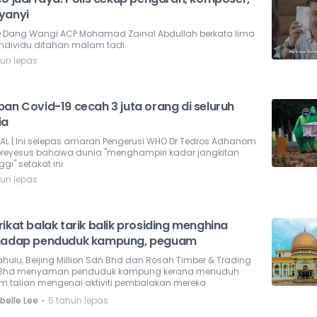
yanyi
 Dang Wangi ACP Mohamad Zainal Abdullah berkata lima
individu ditahan malam tadi.
hun lepas
ban Covid-19 cecah 3 juta orang di seluruh
ia
AL | Ini selepas amaran Pengerusi WHO Dr Tedros Adhanom
reyesus bahawa dunia "menghampiri kadar jangkitan
nggi" setakat ini.
hun lepas
ikat balak tarik balik prosiding menghina
hadap penduduk kampung, peguam
hulu, Beijing Million Sdn Bhd dan Rosah Timber & Trading
Bhd menyaman penduduk kampung kerana menuduh
m talian mengenai aktiviti pembalakan mereka.
⋅
belle Lee
5 tahun lepas