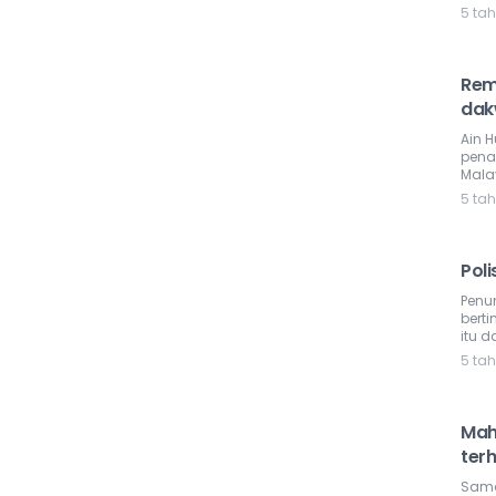
5 ta
Rem
dak
Ain 
pena
Mala
5 ta
Poli
Penu
bert
itu 
5 ta
Mah
ter
Sama