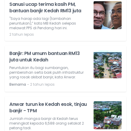
Sanusi ucap terima kasih PM,
bantuan banjir Kedah RM13 juta
"Saya harap ada lagi (tambahan
peruntukan),” kata MB Kedah selepas
melawat PPS di Pendang hari ini.
2 tahun lepas
Banjir: PM umum bantuan RM13
juta untuk Kedah
Peruntukan itu bagi sumbangan,
pembersihan serta baik pulih infrastruktur
yang rosak akibat banjir, kata Anwar.
⋅
Bernama
2 tahun lepas
Anwar turun ke Kedah esok, tinjau
banjir - TPM
Jumlah mangsa banjir di Kedah terus
meningkat kepada 6,588 orang setakat 2
petang tadi.