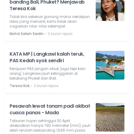
banding Bali, Phuket? Menjawab
Teresa Kok
Tidak kira sebesar gunung mana sekalipun
laba yang menanti, kami tidak akan
cagarkan nilai-nilai setempat.
⋅
Mohd Salleh Saidin
3 bulan lepas
KATA MP | Langkawi kalah teruk,
PAS Kedah syok sendiri
Kerajaan PAS jangan sibuk 'jaga tepi kain
orang', Langkawi jauh ketinggalan di
belakang Phuket dan Bali.
⋅
Teresa Kok
3 bulan lepas
Pesawah lewat tanam padi akibat
cuaca panas - Mada
Taburan hujan sehingga 30 April
direkodkan hanya 790 milimeter (mm), jauh
lebih rendah berbanding 1,545 mm pada