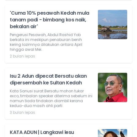
'Cuma 10% pesawah Kedah mula
tanam padi - bimbang kos naik,
bekalan air'
Pengerusi Pesawah, Abdul Rashid Yob
berkata ini meskipun penaburan benih
kering lazimnya dilakukan antara April
hingga awal Mei.
2 bulan lepas
Isu 2 Adun dipecat Bersatu akan
dipersembah ke Sultan Kedah
Kata Sanusi surat Bersatu mohon tukar
exco, timbalan speaker diterima sebelum ini
namun tiada tindakan diambil kerana
kedua-dua masih ahli parti
3 bulan lepas
KATA ADUN | Langkawi lesu