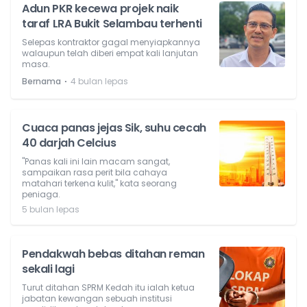
Adun PKR kecewa projek naik
taraf LRA Bukit Selambau terhenti
Selepas kontraktor gagal menyiapkannya
walaupun telah diberi empat kali lanjutan
masa.
⋅
Bernama
4 bulan lepas
Cuaca panas jejas Sik, suhu cecah
40 darjah Celcius
"Panas kali ini lain macam sangat,
sampaikan rasa perit bila cahaya
matahari terkena kulit," kata seorang
peniaga.
5 bulan lepas
Pendakwah bebas ditahan reman
sekali lagi
Turut ditahan SPRM Kedah itu ialah ketua
jabatan kewangan sebuah institusi