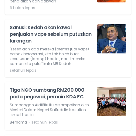
pendidikan dan dakwah
6 bulan lepas
Sanusi: Kedah akan kawal
penjualan vape sebelum putuskan
larangan
"Lesen dah ada mereka (premis jual vape)
berhak beroperasi, kita tak boleh buat
keputusan (larang) hari ini, nanti mereka
saman kita pula," kata MB Kedah.
setahun lepas
Tiga NGO sumbang RM200,000
pada pegawai, pemain KDA FC
Sumbangan Aidilfitri itu disampaikan oleh
Menteri Dalam Negeri Saifuddin Nasution
Ismail hari ini.
⋅
Bernama
setahun lepas