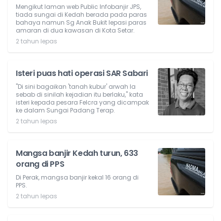
Mengikut laman web Public Infobanjir JPS,
tiada sungai di Kedah berada pada paras
bahaya namun Sg Anak Bukit lepasi paras
amaran di dua kawasan di Kota Setar.
2 tahun lepas
Isteri puas hati operasi SAR Sabari
"Di sini bagaikan 'tanah kubur' arwah la
sebab di sinilah kejadian itu berlaku," kata
isteri kepada pesara Felcra yang dicampak
ke dalam Sungai Padang Terap.
2 tahun lepas
Mangsa banjir Kedah turun, 633
orang di PPS
Di Perak, mangsa banjir kekal 16 orang di
PPS.
2 tahun lepas