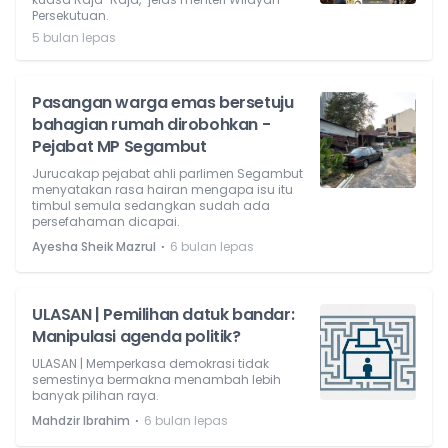
Persekutuan.
5 bulan lepas
Pasangan warga emas bersetuju
bahagian rumah dirobohkan -
Pejabat MP Segambut
Jurucakap pejabat ahli parlimen Segambut
menyatakan rasa hairan mengapa isu itu
timbul semula sedangkan sudah ada
persefahaman dicapai.
⋅
Ayesha Sheik Mazrul
6 bulan lepas
ULASAN | Pemilihan datuk bandar:
Manipulasi agenda politik?
ULASAN | Memperkasa demokrasi tidak
semestinya bermakna menambah lebih
banyak pilihan raya.
⋅
Mahdzir Ibrahim
6 bulan lepas