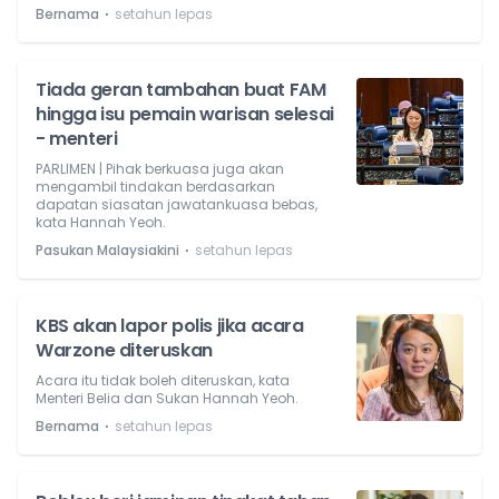
⋅
Bernama
setahun lepas
Tiada geran tambahan buat FAM
hingga isu pemain warisan selesai
- menteri
PARLIMEN | Pihak berkuasa juga akan
mengambil tindakan berdasarkan
dapatan siasatan jawatankuasa bebas,
kata Hannah Yeoh.
⋅
Pasukan Malaysiakini
setahun lepas
KBS akan lapor polis jika acara
Warzone diteruskan
Acara itu tidak boleh diteruskan, kata
Menteri Belia dan Sukan Hannah Yeoh.
⋅
Bernama
setahun lepas