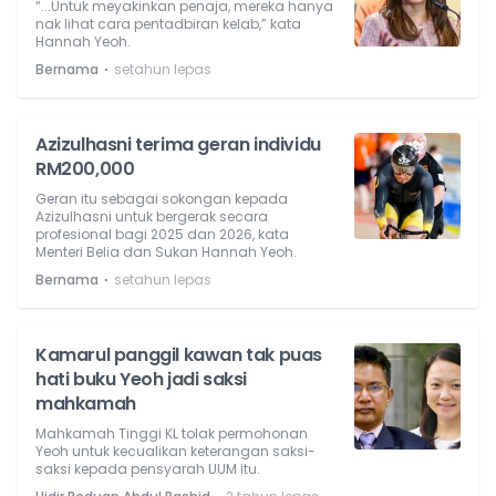
“...Untuk meyakinkan penaja, mereka hanya
nak lihat cara pentadbiran kelab,” kata
Hannah Yeoh.
⋅
Bernama
setahun lepas
Azizulhasni terima geran individu
RM200,000
Geran itu sebagai sokongan kepada
Azizulhasni untuk bergerak secara
profesional bagi 2025 dan 2026, kata
Menteri Belia dan Sukan Hannah Yeoh.
⋅
Bernama
setahun lepas
Kamarul panggil kawan tak puas
hati buku Yeoh jadi saksi
mahkamah
Mahkamah Tinggi KL tolak permohonan
Yeoh untuk kecualikan keterangan saksi-
saksi kepada pensyarah UUM itu.