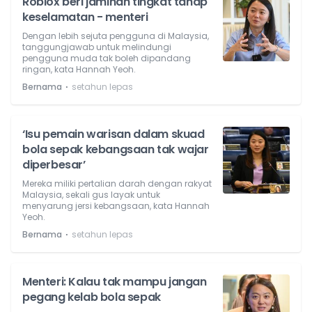
Roblox beri jaminan tingkat tahap
keselamatan - menteri
Dengan lebih sejuta pengguna di Malaysia,
tanggungjawab untuk melindungi
pengguna muda tak boleh dipandang
ringan, kata Hannah Yeoh.
⋅
Bernama
setahun lepas
‘Isu pemain warisan dalam skuad
bola sepak kebangsaan tak wajar
diperbesar’
Mereka miliki pertalian darah dengan rakyat
Malaysia, sekali gus layak untuk
menyarung jersi kebangsaan, kata Hannah
Yeoh.
⋅
Bernama
setahun lepas
Menteri: Kalau tak mampu jangan
pegang kelab bola sepak