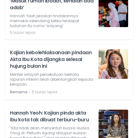
‘Masuk rumah ibadat, kenalah ada
adab’
Hannah Yeoh jelaskan tindakannya
memakai selendang ketika terdapat
tuduhan itu cuma ‘wayang’.
5 bulan lepas
Kajian kebolehlaksanaan pindaan
Akta Ibu Kota dijangka selesai
hujung bulan ini
Menteri wilayah persekutuan berkata
laporan interim telah dibentangkan kepada
kerajaan.
⋅
Bernama
5 bulan lepas
Hannah Yeoh: Kajian pinda akta
ibu kota tak dibuat terburu-buru
“Kita tidak akan menyentuh kuasa-kuasa
Yang di-Pertuan Agong ataupun kuasa-
kuasa Raja-Raja," jelas menteri Wilayah