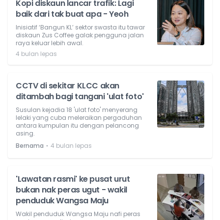
Kopi diskaun lancar trafik: Lagi
baik dari tak buat apa - Yeoh
Inisiatif ‘Bangun KL’ sektor swasta itu tawar
diskaun Zus Coffee galak pengguna jalan
raya keluar lebih awal.
4 bulan lepas
CCTV di sekitar KLCC akan
ditambah bagi tangani 'ulat foto'
Susulan kejadia 18 'ulat foto' menyerang
lelaki yang cuba meleraikan pergaduhan
antara kumpulan itu dengan pelancong
asing.
⋅
Bernama
4 bulan lepas
'Lawatan rasmi' ke pusat urut
bukan nak peras ugut - wakil
penduduk Wangsa Maju
Wakil penduduk Wangsa Maju nafi peras