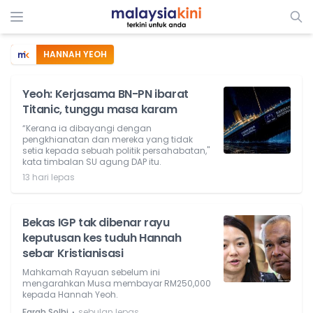
HANNAH YEOH
Yeoh: Kerjasama BN-PN ibarat
Titanic, tunggu masa karam
“Kerana ia dibayangi dengan
pengkhianatan dan mereka yang tidak
setia kepada sebuah politik persahabatan,"
kata timbalan SU agung DAP itu.
13 hari lepas
Bekas IGP tak dibenar rayu
keputusan kes tuduh Hannah
sebar Kristianisasi
Mahkamah Rayuan sebelum ini
mengarahkan Musa membayar RM250,000
kepada Hannah Yeoh.
⋅
Farah Solhi
sebulan lepas