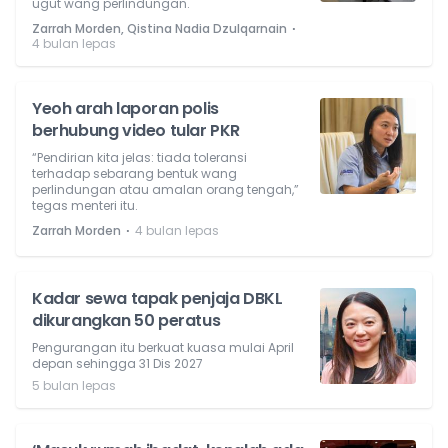
ugut wang perlindungan.
⋅
Zarrah Morden, Qistina Nadia Dzulqarnain
4 bulan lepas
Yeoh arah laporan polis
berhubung video tular PKR
“Pendirian kita jelas: tiada toleransi
terhadap sebarang bentuk wang
perlindungan atau amalan orang tengah,”
tegas menteri itu.
⋅
Zarrah Morden
4 bulan lepas
Kadar sewa tapak penjaja DBKL
dikurangkan 50 peratus
Pengurangan itu berkuat kuasa mulai April
depan sehingga 31 Dis 2027
5 bulan lepas