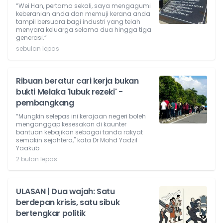
“Wei Han, pertama sekali, saya mengagumi
keberanian anda dan memuji kerana anda
tampil bersuara bagi industri yang telah
menyara keluarga selama dua hingga tiga
generasi.”
sebulan lepas
Ribuan beratur cari kerja bukan
bukti Melaka 'lubuk rezeki' -
pembangkang
“Mungkin selepas ini kerajaan negeri boleh
menganggap kesesakan di kaunter
bantuan kebajikan sebagai tanda rakyat
semakin sejahtera," kata Dr Mohd Yadzil
Yaakub.
2 bulan lepas
ULASAN | Dua wajah: Satu
berdepan krisis, satu sibuk
bertengkar politik