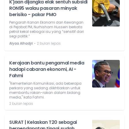
K'jaan dijangka elak sentuh subsidi
RON95 walau pasaran minyak
berisiko - pakar PMO
Pengarah Kanan Ekonomi dan Kewangan
di Pejabat PM, Nurhisham Hussein berkata
petrol kekal sebagai isu yang “sensitif dari
segi politik.”
⋅
Alyaa Alhadjri
2 bulan lepas
Kerajaan bantu pengamal media
hadapi cabaran ekonomi, AI -
Fahmi
"Kementerian Komunikasi, ada beberapa
perkara yang sedang diikhtiarkan untuk
membantu rakan-rakan dalam bidang
media," kata Fahmi.
2 bulan lepas
SURAT | Kelaskan T20 sebagai
berpendapatan tinggi sudah