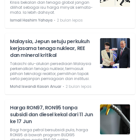
Krisis bekalan dan tenaga global jangan
dilihat sebagai isu harga minyak semata-
mata. Ia lebih dahsyat.
⋅
Ismail Hashim Yahaya
2 bulan lepas
Malaysia, Jepun setuju perkukuh
kerjasama tenaga nuklear, REE
dan mineral kritikal
Takaichi alu-alukan persediaan Malaysia
perkenalkan tenaga nuklear, termasuk
pilihan teknologi reaktor, pemilihan tapak
serta perjanjian perniagaan dan institusi.
⋅
Mohd Iswandi Kasan Anuar
2 bulan lepas
Harga RON97, RON95 tanpa
subsidi dan diesel kekal dari 11 Jun
ke 17 Jun
Bagi harga petrol bersubsidi pula, harga
RON95 di bawah program BUDI95
dikekalkan pada RM1.99 seliter.