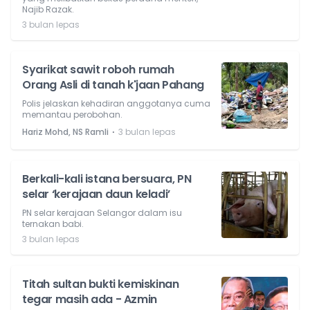
Najib Razak.
3 bulan lepas
Syarikat sawit roboh rumah
Orang Asli di tanah k'jaan Pahang
Polis jelaskan kehadiran anggotanya cuma
memantau perobohan.
⋅
Hariz Mohd, NS Ramli
3 bulan lepas
Berkali-kali istana bersuara, PN
selar ‘kerajaan daun keladi’
PN selar kerajaan Selangor dalam isu
ternakan babi.
3 bulan lepas
Titah sultan bukti kemiskinan
tegar masih ada - Azmin