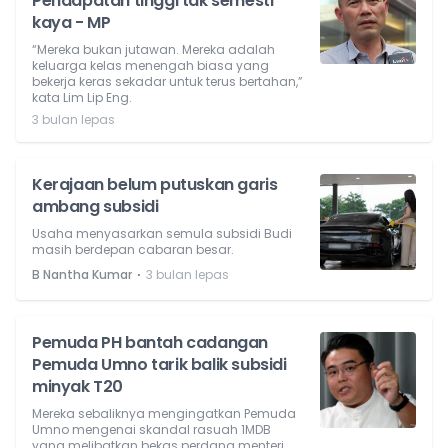
Pendapatan tinggi tak semesti
kaya - MP
“Mereka bukan jutawan. Mereka adalah
keluarga kelas menengah biasa yang
bekerja keras sekadar untuk terus bertahan,”
kata Lim Lip Eng.
3 bulan lepas
Kerajaan belum putuskan garis
ambang subsidi
Usaha menyasarkan semula subsidi Budi
masih berdepan cabaran besar.
⋅
B Nantha Kumar
3 bulan lepas
Pemuda PH bantah cadangan
Pemuda Umno tarik balik subsidi
minyak T20
Mereka sebaliknya mengingatkan Pemuda
Umno mengenai skandal rasuah 1MDB
yang melibatkan bekas perdana menteri,