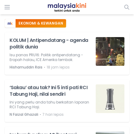
EKONOMI & KEWANGAN
KOLUM | Antipendatang - agenda
politik dunia
Isu panas PRU16: Politik antipendatang -
Eropah halau, ICE Amerika tembak.
⋅
Hishamuddin Rais
18 jam lepas
‘Sakau’ atau tak? Ini 5 inti pati RCI
Tabung Haji, nilai sendiri
Ini yang perlu anda tahu berkaitan laporan
RCI Tabung Haji.
⋅
N Faizal Ghazali
7 hari lepas