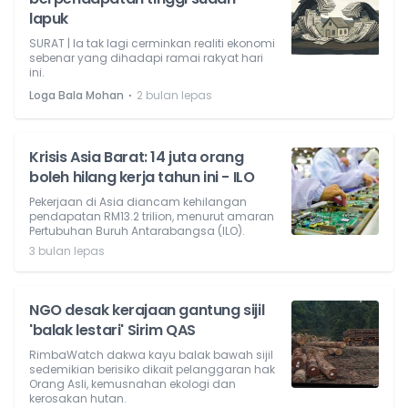
lapuk
SURAT | Ia tak lagi cerminkan realiti ekonomi
sebenar yang dihadapi ramai rakyat hari
ini.
⋅
Loga Bala Mohan
2 bulan lepas
Krisis Asia Barat: 14 juta orang
boleh hilang kerja tahun ini - ILO
Pekerjaan di Asia diancam kehilangan
pendapatan RM13.2 trilion, menurut amaran
Pertubuhan Buruh Antarabangsa (ILO).
3 bulan lepas
NGO desak kerajaan gantung sijil
'balak lestari' Sirim QAS
RimbaWatch dakwa kayu balak bawah sijil
sedemikian berisiko dikait pelanggaran hak
Orang Asli, kemusnahan ekologi dan
kerosakan hutan.