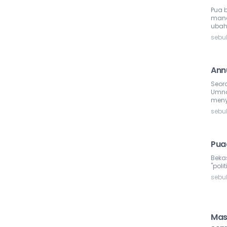
Pua b
mana
ubah
sebu
Annu
Seor
Umno
meny
sebu
Pua
Beka
"poli
sebu
Mas