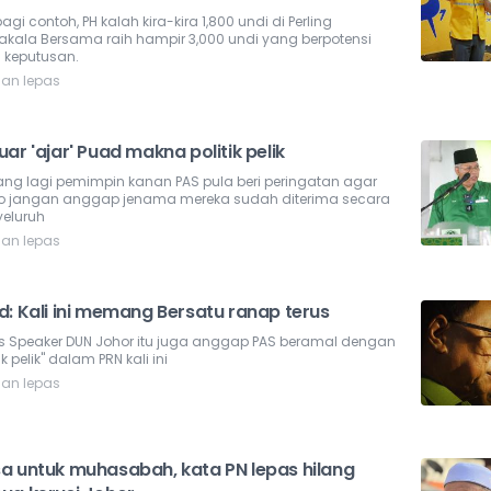
agi contoh, PH kalah kira-kira 1,800 undi di Perling
kala Bersama raih hampir 3,000 undi yang berpotensi
 keputusan.
lan lepas
ar 'ajar' Puad makna politik pelik
ang lagi pemimpin kanan PAS pula beri peringatan agar
 jangan anggap jenama mereka sudah diterima secara
eluruh
lan lepas
d: Kali ini memang Bersatu ranap terus
s Speaker DUN Johor itu juga anggap PAS beramal dengan
tik pelik" dalam PRN kali ini
lan lepas
a untuk muhasabah, kata PN lepas hilang