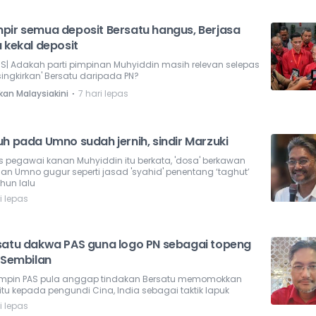
pir semua deposit Bersatu hangus, Berjasa
 kekal deposit
NS| Adakah parti pimpinan Muhyiddin masih relevan selepas
singkirkan' Bersatu daripada PN?
⋅
kan Malaysiakini
7 hari lepas
uh pada Umno sudah jernih, sindir Marzuki
s pegawai kanan Muhyiddin itu berkata, 'dosa' berkawan
an Umno gugur seperti jasad 'syahid' penentang ‘taghut’
hun lalu
i lepas
satu dakwa PAS guna logo PN sebagai topeng
N Sembilan
mpin PAS pula anggap tindakan Bersatu memomokkan
 itu kepada pengundi Cina, India sebagai taktik lapuk
i lepas