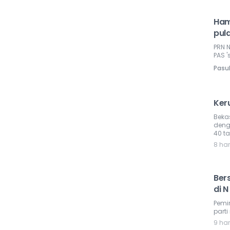
Ham
pula
PRN 
PAS '
Pasu
Ker
Beka
deng
40 ta
8 har
Ber
di 
Pemi
parti
9 har