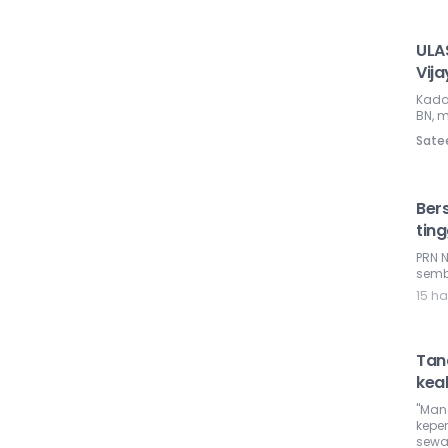
ULAS
Vija
Kada
BN, m
Sate
Bers
ting
PRN 
sembi
15 ha
Tan
kea
"Man
kepe
sewa