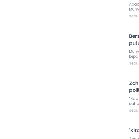
Apab
Muhy
sebu
Bers
put
Muhy
kepad
sebu
Zaha
pol
“Kad
sahab
sebu
'Ki
Annu