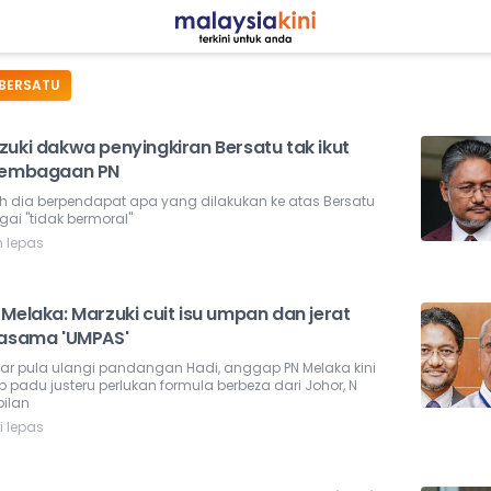
BERSATU
zuki dakwa penyingkiran Bersatu tak ikut
lembagaan PN
h dia berpendapat apa yang dilakukan ke atas Bersatu
ai "tidak bermoral"
m lepas
Melaka: Marzuki cuit isu umpan dan jerat
jasama 'UMPAS'
ar pula ulangi pandangan Hadi, anggap PN Melaka kini
 padu justeru perlukan formula berbeza dari Johor, N
ilan
i lepas