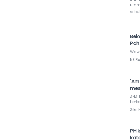
utam
sebu
Bek
Pah
Wawa
NS R
'Am
mesk
ANALI
berka
Zikr
PH 
kat