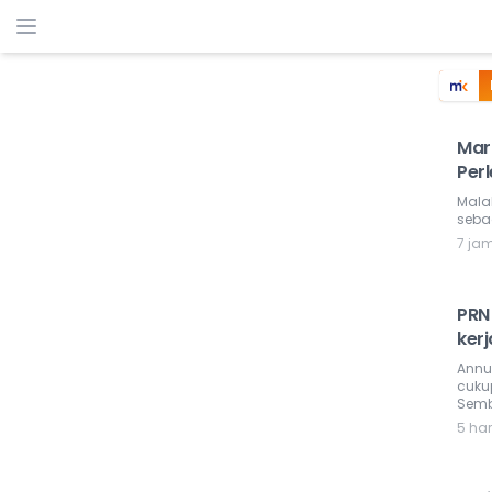
Mar
Per
Mala
sebag
7 ja
PRN 
ker
Annu
cukup
Semb
5 har