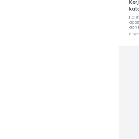
Ker
kat
Hal i
apab
dan 
6 har