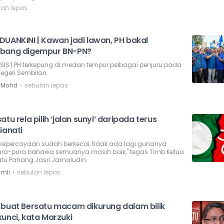
lan lepas
DUANKINI | Kawan jadi lawan, PH bakal
bang digempur BN-PN?
ISIS | PH terkepung di medan tempur pelbagai penjuru pada
egeri Sembilan.
⋅
z Mohd
sebulan lepas
atu rela pilih ‘jalan sunyi’ daripada terus
ianati
a kepercayaan sudah berkecai, tidak ada lagi gunanya
ura-pura bahawa semuanya masih baik," tegas Timb Ketua
atu Pahang Jasri Jamaludin.
⋅
amli
sebulan lepas
 buat Bersatu macam dikurung dalam bilik
kunci, kata Marzuki