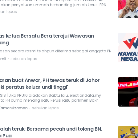
akan penyatuan ummah berbanding jumlah kerusi PRN
lan lepas
as ketua Bersatu Bera terajui Wawasan
ang
san secara rasmi telahpun diterima sebagai anggota PN.
⋅
amli
sebulan lepas
aran buat Anwar, PH tewas teruk di Johor
i peratus keluar undi tinggi'
SIS | Jika PRU16 diadakan Sabtu lalu, electiondata.my
ta PH cuma menang satu kerusi iaitu parlimen Bakri.
⋅
i Kamarulzaman
sebulan lepas
kalah teruk: Bersama pecah undi tolong BN,
a Pua