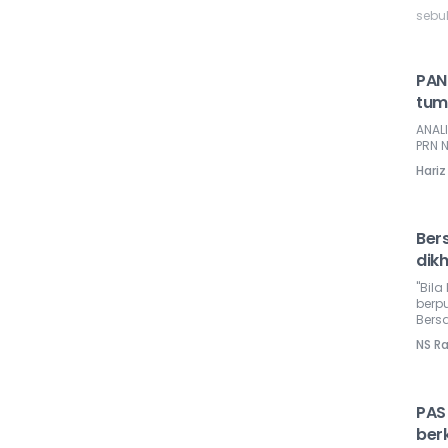
sebu
PAN
tum
ANAL
PRN N
Hari
Bers
dikh
"Bil
berp
Bers
NS R
PAS
ber