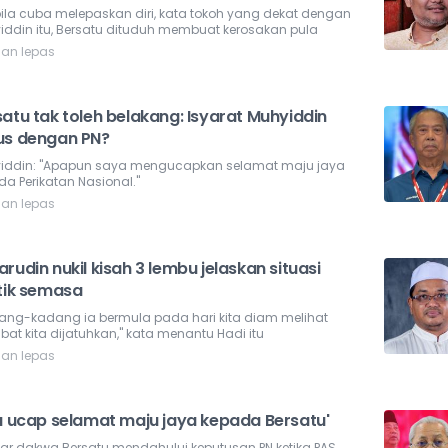
ila cuba melepaskan diri, kata tokoh yang dekat dengan
iddin itu, Bersatu dituduh membuat kerosakan pula
lan lepas
atu tak toleh belakang: Isyarat Muhyiddin
us dengan PN?
iddin: "Apapun saya mengucapkan selamat maju jaya
a Perikatan Nasional."
lan lepas
rudin nukil kisah 3 lembu jelaskan situasi
itik semasa
ang-kadang ia bermula pada hari kita diam melihat
at kita dijatuhkan," kata menantu Hadi itu
lan lepas
ta ucap selamat maju jaya kepada Bersatu'
ar dakwa Bersatu mendahului keputusan PN ketika PAS