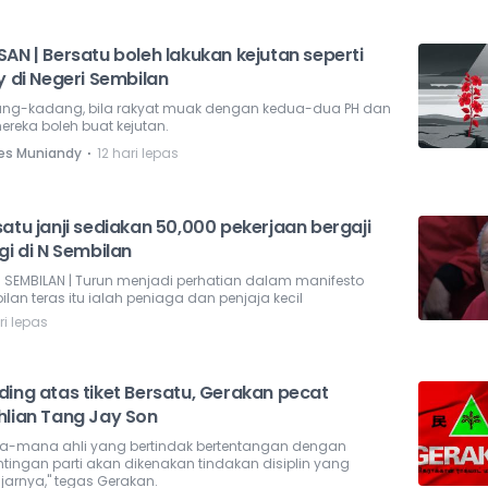
AN | Bersatu boleh lakukan kejutan seperti
y di Negeri Sembilan
ng-kadang, bila rakyat muak dengan kedua-dua PH dan
ereka boleh buat kejutan.
⋅
es Muniandy
12 hari lepas
atu janji sediakan 50,000 pekerjaan bergaji
gi di N Sembilan
N SEMBILAN | Turun menjadi perhatian dalam manifesto
lan teras itu ialah peniaga dan penjaja kecil
ri lepas
ding atas tiket Bersatu, Gerakan pecat
hlian Tang Jay Son
a-mana ahli yang bertindak bertentangan dengan
ntingan parti akan dikenakan tindakan disiplin yang
jarnya," tegas Gerakan.