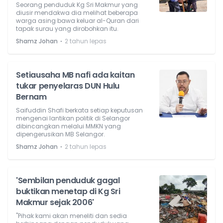
Seorang penduduk Kg Sri Makmur yang
diusir mendakwa dia melihat beberapa
warga asing bawa keluar al-Quran dari
tapak surau yang dirobohkan itu.
⋅
Shamz Johan
2 tahun lepas
Setiausaha MB nafi ada kaitan
tukar penyelaras DUN Hulu
Bernam
Saifuddin Shafi berkata setiap keputusan
mengenai lantikan politik di Selangor
dibincangkan melalui MMKN yang
dipengerusikan MB Selangor.
⋅
Shamz Johan
2 tahun lepas
'Sembilan penduduk gagal
buktikan menetap di Kg Sri
Makmur sejak 2006'
"Pihak kami akan meneliti dan sedia