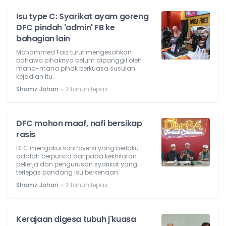
Isu type C: Syarikat ayam goreng
DFC pindah 'admin' FB ke
bahagian lain
Mohammed Faiz turut mengesahkan
bahawa pihaknya belum dipanggil oleh
mana-mana pihak berkuasa susulan
kejadian itu.
⋅
Shamz Johan
2 tahun lepas
DFC mohon maaf, nafi bersikap
rasis
DFC mengakui kontroversi yang berlaku
adalah berpunca daripada kekhilafan
pekerja dan pengurusan syarikat yang
terlepas pandang isu berkenaan.
⋅
Shamz Johan
2 tahun lepas
Kerajaan digesa tubuh j'kuasa