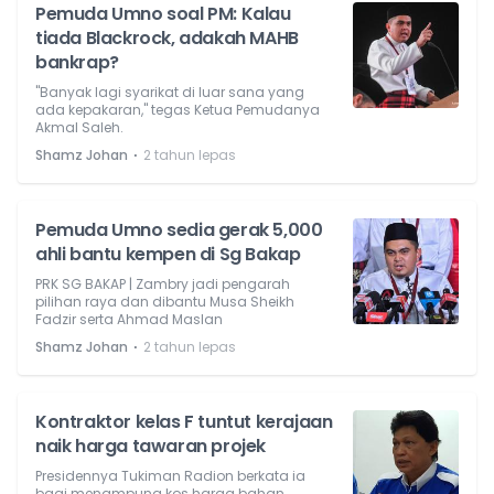
Pemuda Umno soal PM: Kalau
tiada Blackrock, adakah MAHB
bankrap?
"Banyak lagi syarikat di luar sana yang
ada kepakaran," tegas Ketua Pemudanya
Akmal Saleh.
⋅
Shamz Johan
2 tahun lepas
Pemuda Umno sedia gerak 5,000
ahli bantu kempen di Sg Bakap
PRK SG BAKAP | Zambry jadi pengarah
pilihan raya dan dibantu Musa Sheikh
Fadzir serta Ahmad Maslan
⋅
Shamz Johan
2 tahun lepas
Kontraktor kelas F tuntut kerajaan
naik harga tawaran projek
Presidennya Tukiman Radion berkata ia
bagi menampung kos harga bahan