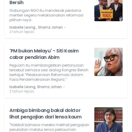
Bersih
Gabungan NGO itu mendesak perdana
menteri segera melaksanakan reformasi
pilihan raya.
⋅
Isabelle Leong , Shamz Johan
2 tahun lepas
'PM bukan Melayu' - Siti Kasim
cabar pendirian Abim
Peguam itu membangkitkan pertanyaan
tersebut semasa sesi dialog Kongres Bersih
bertajuk “Pelaksanaan Reformasi dalam
Fasa Pendemokrasian Negara.”
⋅
Isabelle Leong, Shamz Johan
2 tahun lepas
Ambiga bimbang bakal doktor
lihat pengajian dari lensa kaum
"Hakikat bahawa mereka melihat pengajian
perubatan melalui Iensa perkauman