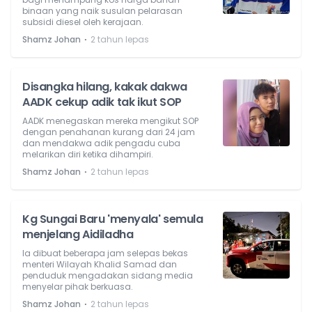
binaan yang naik susulan pelarasan
subsidi diesel oleh kerajaan.
⋅
Shamz Johan
2 tahun lepas
Disangka hilang, kakak dakwa
AADK cekup adik tak ikut SOP
AADK menegaskan mereka mengikut SOP
dengan penahanan kurang dari 24 jam
dan mendakwa adik pengadu cuba
melarikan diri ketika dihampiri.
⋅
Shamz Johan
2 tahun lepas
Kg Sungai Baru 'menyala' semula
menjelang Aidiladha
Ia dibuat beberapa jam selepas bekas
menteri Wilayah Khalid Samad dan
penduduk mengadakan sidang media
menyelar pihak berkuasa.
⋅
Shamz Johan
2 tahun lepas