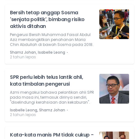
Bersih tetap anggap Sosma
'senjata politik', bimbang risiko
aktivis ditahan
Pengerusi Bersih Muhammad Faisal Abdul
Aziz membangkitkan penahanan Maria
Chin Abdullah di bawah Sosma pada 2018.
⋅
Shamz Johan, Isabelle Leong
2 tahun lepas
SPR perlu lebih telus lantik ahli,
kata timbalan pengerusi
Azmi mengakui bahawa pelantikan ahli SPR
pada masa ini, termasuk dirinya sendiri,
"diselindungi kerahsiaan dan kekaburan".
⋅
Isabelle Leong, Shamz Johan
2 tahun lepas
Kata-kata manis PM tidak cukup -