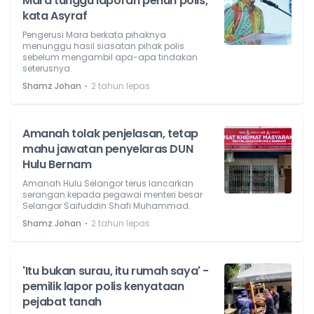
Mara tunggu laporan penuh polis,
kata Asyraf
Pengerusi Mara berkata pihaknya
menunggu hasil siasatan pihak polis
sebelum mengambil apa-apa tindakan
seterusnya.
⋅
Shamz Johan
2 tahun lepas
Amanah tolak penjelasan, tetap
mahu jawatan penyelaras DUN
Hulu Bernam
Amanah Hulu Selangor terus lancarkan
serangan kepada pegawai menteri besar
Selangor Saifuddin Shafi Muhammad.
⋅
Shamz Johan
2 tahun lepas
'Itu bukan surau, itu rumah saya' -
pemilik lapor polis kenyataan
pejabat tanah