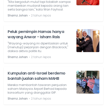
"Kita bergaduh mulut tapi tidaklah sampai
memberikan mudarat kepada orang lain
serta bangsa lain," kata Wan Fayhsal.
⋅
Shamz Johan
2 tahun lepas
Peluk pemimpin Hamas hanya
wayang Anwar - Isham Rais
"Wayang-wayang ini dipentaskan untuk
(menutup) perjanjian dengan Blackrock,"
dakwa aktivis politik itu.
⋅
Shamz Johan
2 tahun lepas
Kumpulan anti-Israel berdemo
bantah jualan saham MAHB
Mereka membantah tawaran penjualan
saham Malaysia Airport Berhad kepada
konsortium yang dianggotai GIP.
⋅
Shamz Johan
2 tahun lepas