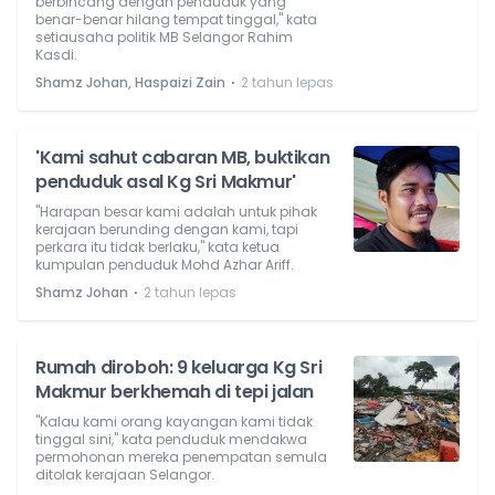
berbincang dengan penduduk yang
benar-benar hilang tempat tinggal," kata
setiausaha politik MB Selangor Rahim
Kasdi.
⋅
Shamz Johan, Haspaizi Zain
2 tahun lepas
'Kami sahut cabaran MB, buktikan
penduduk asal Kg Sri Makmur'
"Harapan besar kami adalah untuk pihak
kerajaan berunding dengan kami, tapi
perkara itu tidak berlaku," kata ketua
kumpulan penduduk Mohd Azhar Ariff.
⋅
Shamz Johan
2 tahun lepas
Rumah diroboh: 9 keluarga Kg Sri
Makmur berkhemah di tepi jalan
"Kalau kami orang kayangan kami tidak
tinggal sini," kata penduduk mendakwa
permohonan mereka penempatan semula
ditolak kerajaan Selangor.