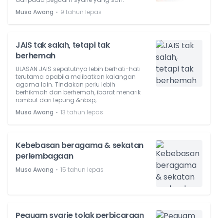
⋅
Musa Awang
9 tahun lepas
JAIS tak salah, tetapi tak
berhemah
ULASAN JAIS sepatutnya lebih berhati-hati
terutama apabila melibatkan kalangan
agama lain. Tindakan perlu lebih
berhikmah dan berhemah, ibarat menarik
rambut dari tepung.&nbsp;
⋅
Musa Awang
13 tahun lepas
Kebebasan beragama & sekatan
perlembagaan
⋅
Musa Awang
15 tahun lepas
Peguam syarie tolak perbicaraan