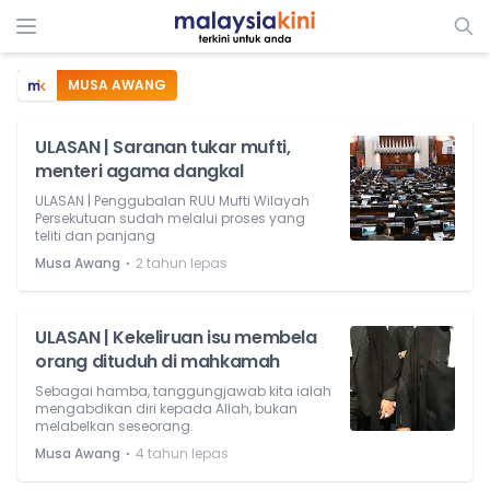
MUSA AWANG
ULASAN | Saranan tukar mufti,
menteri agama dangkal
ULASAN | Penggubalan RUU Mufti Wilayah
Persekutuan sudah melalui proses yang
teliti dan panjang
⋅
Musa Awang
2 tahun lepas
ULASAN | Kekeliruan isu membela
orang dituduh di mahkamah
Sebagai hamba, tanggungjawab kita ialah
mengabdikan diri kepada Allah, bukan
melabelkan seseorang.
⋅
Musa Awang
4 tahun lepas