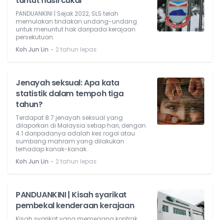
tuntut hasil cukai
PANDUANKINI | Sejak 2022, SLS telah
memulakan tindakan undang-undang
untuk menuntut hak daripada kerajaan
persekutuan.
⋅
Koh Jun Lin
2 tahun lepas
Jenayah seksual: Apa kata
statistik dalam tempoh tiga
tahun?
Terdapat 8.7 jenayah seksual yang
dilaporkan di Malaysia setiap hari, dengan
4.1 daripadanya adalah kes rogol atau
sumbang mahram yang dilakukan
terhadap kanak-kanak.
⋅
Koh Jun Lin
2 tahun lepas
PANDUANKINI | Kisah syarikat
pembekal kenderaan kerajaan
Kisah syarikat yang memegang kontrak