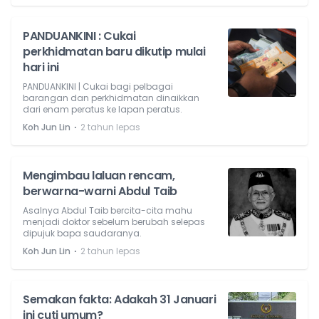
PANDUANKINI : Cukai
perkhidmatan baru dikutip mulai
hari ini
PANDUANKINI | Cukai bagi pelbagai
barangan dan perkhidmatan dinaikkan
dari enam peratus ke lapan peratus.
⋅
Koh Jun Lin
2 tahun lepas
Mengimbau laluan rencam,
berwarna-warni Abdul Taib
Asalnya Abdul Taib bercita-cita mahu
menjadi doktor sebelum berubah selepas
dipujuk bapa saudaranya.
⋅
Koh Jun Lin
2 tahun lepas
Semakan fakta: Adakah 31 Januari
ini cuti umum?