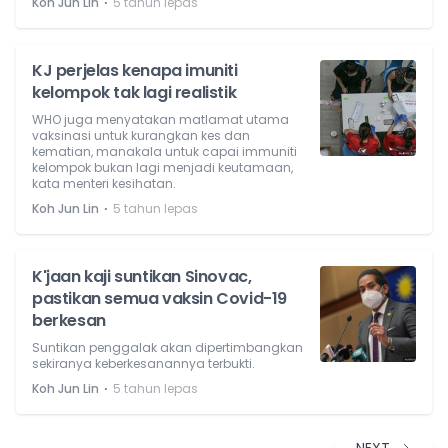
⋅
Koh Jun Lin
5 tahun lepas
KJ perjelas kenapa imuniti
kelompok tak lagi realistik
WHO juga menyatakan matlamat utama
vaksinasi untuk kurangkan kes dan
kematian, manakala untuk capai immuniti
kelompok bukan lagi menjadi keutamaan,
kata menteri kesihatan.
⋅
Koh Jun Lin
5 tahun lepas
K'jaan kaji suntikan Sinovac,
pastikan semua vaksin Covid-19
berkesan
Suntikan penggalak akan dipertimbangkan
sekiranya keberkesanannya terbukti.
⋅
Koh Jun Lin
5 tahun lepas