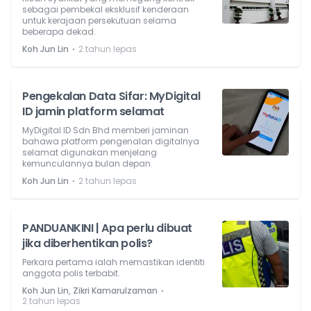
sebagai pembekal eksklusif kenderaan
untuk kerajaan persekutuan selama
beberapa dekad.
⋅
Koh Jun Lin
2 tahun lepas
Pengekalan Data Sifar: MyDigital
ID jamin platform selamat
MyDigital ID Sdn Bhd memberi jaminan
bahawa platform pengenalan digitalnya
selamat digunakan menjelang
kemunculannya bulan depan.
⋅
Koh Jun Lin
2 tahun lepas
PANDUANKINI | Apa perlu dibuat
jika diberhentikan polis?
Perkara pertama ialah memastikan identiti
anggota polis terbabit.
⋅
Koh Jun Lin, Zikri Kamarulzaman
2 tahun lepas