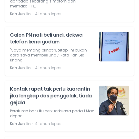
daripada sebarang simptom dan
memakai PPE.
⋅
Koh Jun Lin
4 tahun lepas
Calon PN nafi beli undi, dakwa
telefon kena godam
"Saya memang prihatin, tetapi ini bukan
cara saya membeli undi,” kata Tan Lek
Khang.
⋅
Koh Jun Lin
4 tahun lepas
Kontak rapat tak perlu kuarantin
jika lengkap dos penggalak, tiada
gejala
Peraturan baru itu berkuatkuasa pada 1 Mac
depan.
⋅
Koh Jun Lin
4 tahun lepas