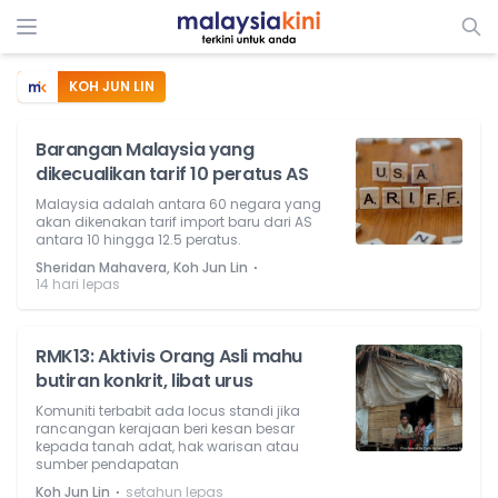
KOH JUN LIN
Barangan Malaysia yang
dikecualikan tarif 10 peratus AS
Malaysia adalah antara 60 negara yang
akan dikenakan tarif import baru dari AS
antara 10 hingga 12.5 peratus.
⋅
Sheridan Mahavera, Koh Jun Lin
14 hari lepas
RMK13: Aktivis Orang Asli mahu
butiran konkrit, libat urus
Komuniti terbabit ada locus standi jika
rancangan kerajaan beri kesan besar
kepada tanah adat, hak warisan atau
sumber pendapatan
⋅
Koh Jun Lin
setahun lepas