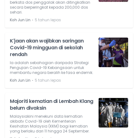
berkata dos penggalak akan ditingkatkan
secara berperingkat kepada 200,000 dos
sehari.
⋅
Koh Jun Lin
5 tahun lepas
K'jaan akan wajibkan saringan
Covid-19 mingguan di sekolah
rendah
Ia adalah sebahagian daripada Strategi
Pengujian Covid-19 Kebangsaan untuk
membantu negara beralih ke fasa endemik.
⋅
Koh Jun Lin
5 tahun lepas
Majoriti kematian di Lembah Klang
belum divaksin
Malaysiakini menekuni data kematian
akibatv Covid-19 oleh Kementerian
Kesihatan Malaysia (KKM) bagi kematian
yang berlaku dari 11 hingga 24 September.