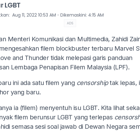
r LGBT
⋅
itkan
:
Aug 11, 2022 10:53 AM
Dikemaskini
:
4:15 AM
ADS
an Menteri Komunikasi dan Multimedia, Zahidi Zai
 mengesahkan filem blockbuster terbaru Marvel S
Love and Thunder tidak melepasi garis panduan
san Lembaga Penapisan Filem Malaysia (LPF).
aru ini ada satu filem yang
censorship
tak lepas, i
Thor yang baru.
ya ia (filem) menyentuh isu LGBT. Kita lihat seka
nyak filem berunsur LGBT yang terlepas
censorsh
ahidi semasa sesi soal jawab di Dewan Negara se