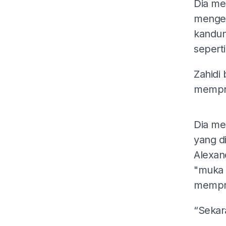
Dia me
mengen
kandun
seperti
Zahidi
mempro
Dia me
yang d
Alexan
"muka 
mempr
“Sekar