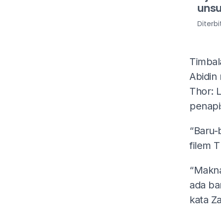
unsu
Diterb
Timbal
Abidin
Thor: 
penapi
“Baru-b
filem 
“Maknan
ada ba
kata Z