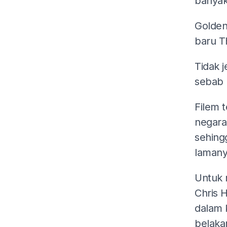
banyak
Golden
baru Th
Tidak j
sebab 
Filem 
negara 
sehing
lamany
Untuk 
Chris 
dalam 
belakan