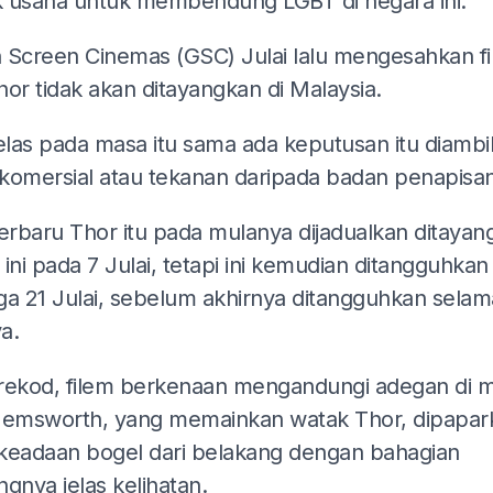
 usaha untuk membendung LGBT di negara ini.
 Screen Cinemas (GSC) Julai lalu mengesahkan f
or tidak akan ditayangkan di Malaysia.
elas pada masa itu sama ada keputusan itu diambil
komersial atau tekanan daripada badan penapisan
terbaru Thor itu pada mulanya dijadualkan ditayan
ini pada 7 Julai, tetapi ini kemudian ditangguhkan
ga 21 Julai, sebelum akhirnya ditangguhkan selam
a.
rekod, filem berkenaan mengandungi adegan di 
Hemsworth, yang memainkan watak Thor, dipapar
keadaan bogel dari belakang dengan bahagian
gnya jelas kelihatan.