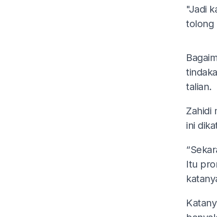
"Jadi k
tolong 
Bagaim
tindak
talian.
Zahidi
ini di
“Sekara
Itu pro
katany
Katany