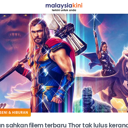
ADS
SENI & HIBURAN
an sahkan filem terbaru Thor tak lulus keran