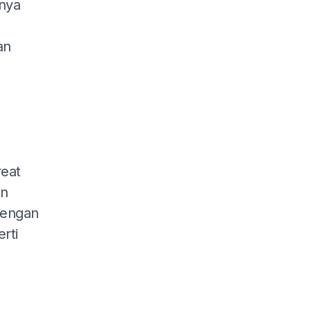
nya
an
eat
an
dengan
rti