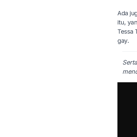
Ada ju
itu, y
Tessa 
gay.
Serta
mend