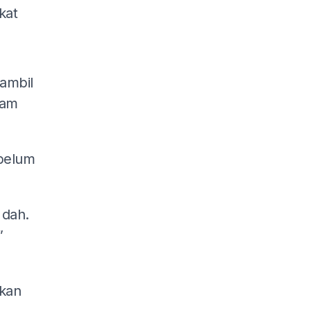
kat
ambil
lam
belum
 dah.
”
kan