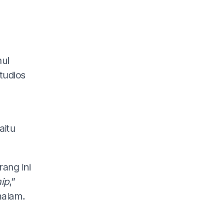
nul
tudios
aitu
rang ini
ip
,”
malam.