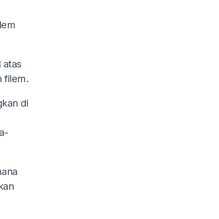
ilem
 atas
 filem.
gkan di
a-
mana
kan