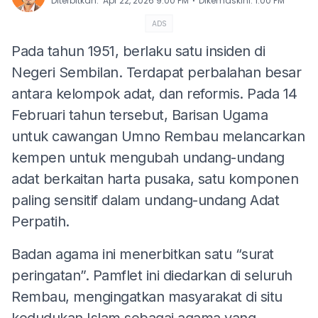
⋅
Diterbitkan
:
Apr 22, 2026 9:00 PM
Dikemaskini
:
1:00 PM
ADS
Pada tahun 1951, berlaku satu insiden di
Negeri Sembilan. Terdapat perbalahan besar
antara kelompok adat, dan reformis. Pada 14
Februari tahun tersebut, Barisan Ugama
untuk cawangan Umno Rembau melancarkan
kempen untuk mengubah undang-undang
adat berkaitan harta pusaka, satu komponen
paling sensitif dalam undang-undang Adat
Perpatih.
Badan agama ini menerbitkan satu “surat
peringatan”. Pamflet ini diedarkan di seluruh
Rembau, mengingatkan masyarakat di situ
kedudukan Islam sebagai agama yang