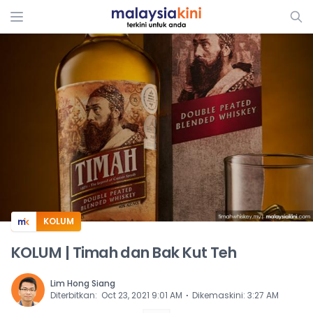
ADS
KOLUM
KOLUM | Timah dan Bak Kut Teh
Lim Hong Siang
⋅
Diterbitkan
:
Oct 23, 2021 9:01 AM
Dikemaskini
:
3:27 AM